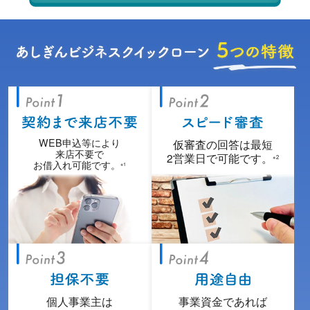
WEB申込等により
仮審査の回答は最短
来店不要で
2営業日で可能です。
※2
お借入れ可能です。
※1
個人事業主は
事業資金であれば