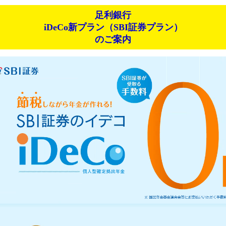
足利銀行
iDeCo新プラン（SBI証券プラン）
のご案内