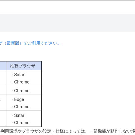
本契約を締結したお客さま（以下、「契約者」といいます。）が利用出
録入力」画面で、ご連絡先（メールアドレスまたは携帯電話番号）、パ
ールアドレスまたは携帯電話番号宛に「マイページ登録完了のお知らせ
約者はマイページにアクセスし、「マイページ登録入力」画面で入力し
を入力いただくことによりマイページ登録が完了し、本サービスの利用
ザ（最新版）でご利用ください。
以下の事由があると判断した場合，本サービスの利用を承諾しない場合
偽の事項を届け出た場合
推奨ブラウザ
る者からの申請である場合
・Safari
相当でないと判断した場合
・Chrome
を承諾した場合であっても、融資取引の個別の申込を承諾する義務を負
・Chrome
境
s
・Edge
用する場合、本サービスの提供を受けるために必要な機器、通信手段等
・Chrome
用いて行うものとします。
・Safari
・ソフトウェアなどによっては、本サービスを利用することが出来な
・Chrome
ソフトウェアなどを自己の責任において準備・管理などを行うとともに
の利用環境やブラウザの設定・仕様によっては、一部機能が動作しない
て一切の責任を負いません。