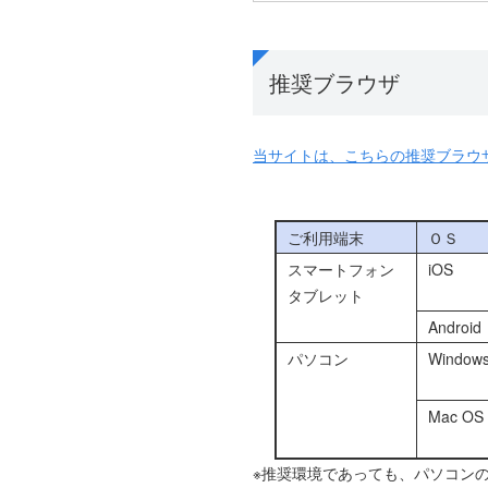
用いただくものとします。
３．本サービスは当行との間で
４．お客さまは「マイページ登
推奨ブラウザ
５．当行は、登録いただいたメ
６．当該お知らせを受信した契
は携帯電話番号）、パスワード
当サイトは、こちらの推奨ブラウ
用登録の申請をしたお客さまに
たしません。
①利用登録の申請に際して虚
ご利用端末
ＯＳ
②本規約に違反したことがあ
スマートフォン
iOS
③その他、当行が利用登録を
タブレット
また、当行は本サービスの利用
Android
第2条 本サービスの利用環
パソコン
Window
１．契約者は、本サービスを利
た端末または当行所定の方法を
Mac OS
ただし、契約者が使用する端末
サービスに適用する端末および
※推奨環境であっても、パソコン
ものとし、当行はこれらについ