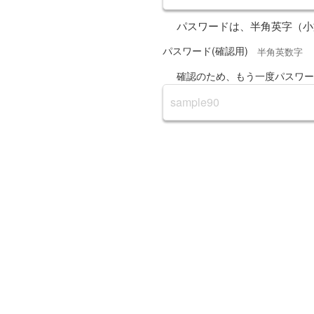
契約者は、契約者が利用するコ
パスワードは、半角英字（小
の措置を実施したうえで本サー
パスワード(確認用)
半角英数字
第6条 禁止事項
確認のため、もう一度パスワー
１．契約者は、本サービスの利
①本サービスを利用する際、
②本サービスより入手した情
③有害なコンピュータープロ
④他のお客さまのパスワード
⑤本サービスに関する当行また
⑥当行、他のお客さま、また
⑦当行、他のお客さま、または
⑧当行、他のお客さま、または
⑨本サービスの運営を妨げる
⑩法令または公序良俗に反す
⑪その他、当行が不適切と判
２．前項各号に該当する行為又
行が被った損害を賠償する責任