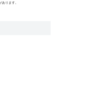
があります。
より、本サービスの全部または一
が設定したパスワードを契約者以
当行に故意または重過失がある場
号）、パスワードについて、個別
ることなく、本サービスの利用を
等の変更手続きを行うなど当行所
ドを正確に入力してください。
した場合、本サービスの利用は契