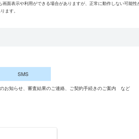
でも画面表示や利用ができる場合がありますが、正常に動作しない可能性
途当行が定めた時間内とします。なお、臨時のシステム調整等の実施に
あります。
合があります。
み利用するものとします。
)およびパスワードの管理
ルアドレスまたは携帯電話番号）、「マイページ登録入力」画面で自身
者自身の責任において厳重に管理するものとし、不正使用等について、
ないものとします（以下、ご連絡先（メールアドレスまたは携帯電話番
ド等」といいます）
適切な使用の恐れがあると認める場合は、当行は契約者に事前に通知す
SMS
した場合、又は不正使用などの恐れがある場合は、契約者はパスワード
のお知らせ、審査結果のご連絡、ご契約手続きのご案内 など
します。
思確認
ては、ご連絡先（メールアドレスまたは携帯電話番号）およびパスワー
・パスワードと、当行に登録されているご連絡先・パスワードとが一致
ます。