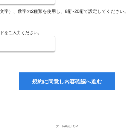
ンピューターなどの端末へのセキュリティソフトの導入などのセキュリ
文字）、数字の2種類を使用し、8桁~20桁で設定してください。
ビスを利用することとします。
ドをご入力ください。
用にあたり、本規約に定める事項を遵守するほか、次の行為を行わない
虚偽の内容を登録する行為
報を転用または改ざんする行為
グラムなどを送信し、または書き込む行為
等を不正に使用する行為
はその権利者の知的財産権を侵害し、または侵害する恐れのある行
は第三者の誹謗中傷及び名誉を傷つける行為
第三者に不利益および損害を与える行為、または不利益を与える可
第三者の財産・プライバシーを侵害し、または侵害する恐れのある
行為、またはその恐れのある行為
る行為
断する行為
は契約者の責めに帰すべき事由により、当行に直接的または間接的に損
PAGETOP
を負うものとします。