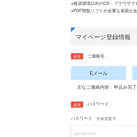
※推奨環境以外のOS・ブラウザ
２．本サービスの利用時間は別
※PDF閲覧ソフトが必要な画面が
部を利用することが出来ない場
３．本サービスは日本国内での
第3条 ご連絡先(認証用ID
マイページ登録情報
１．契約者は、ご連絡先（メー
外の者が知り得ないよう、契約
合を除き、その賠償責任を負わ
ご連絡先
に明記しない場合は「パスワー
２．当行において不正または不
Eメール
停止することがあります。
３．パスワード等につき、失念
主なご連絡内容：申込み完了
定の手続きを直ちにとるものと
第4条 サービス利用時の意
パスワード
１．本サービスの利用にあたっ
パスワード
半角英数字
２．契約者が入力したご連絡先
約者の意思によるものとみなし
第5条 セキュリティ対策