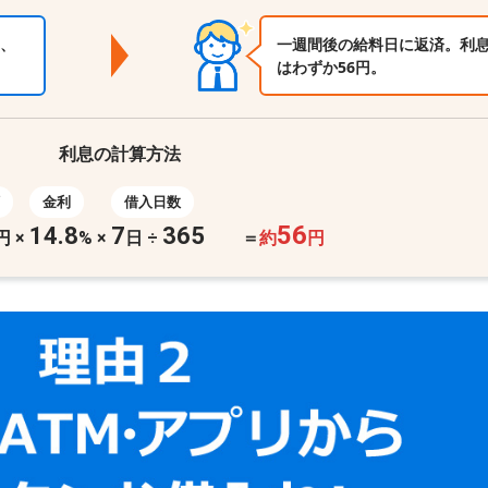
、
一週間後の給料日に返済。利
はわずか56円。
利息の計算方法
金利
借入日数
56
14.8
7
365
円
×
%
×
日 ÷
＝
約
円