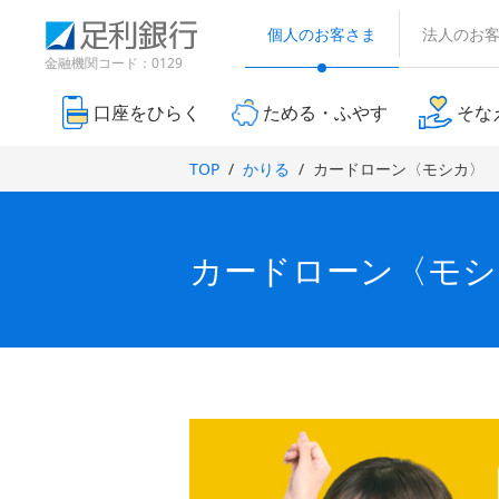
（
検
（
（
（
（
（
（
（
（
別
索
個人のお客さま
法人のお
別
別
別
別
別
別
別
別
ウ
窓
ウ
ウ
ウ
ウ
ウ
金融機関コード：0129
ィ
ィ
ィ
ウ
ウ
ウ
ン
ィ
ィ
ィ
ン
ン
ド
口座をひらく
ためる・ふやす
そな
ン
ン
ン
ィ
ィ
ィ
ド
ド
ウ
ド
ド
ド
で
ウ
ウ
ン
ン
ン
TOP
かりる
カードローン〈モシカ〉
開
ウ
ウ
ウ
で
で
き
ド
ド
ド
で
で
で
開
開
ま
き
き
開
開
開
す
ウ
ウ
ウ
ま
ま
）
き
き
き
カードローン〈モシ
で
で
で
す
す
ま
ま
ま
）
）
開
す
開
開
す
す
）
）
）
き
き
き
ま
ま
ま
す
す
す
）
）
）