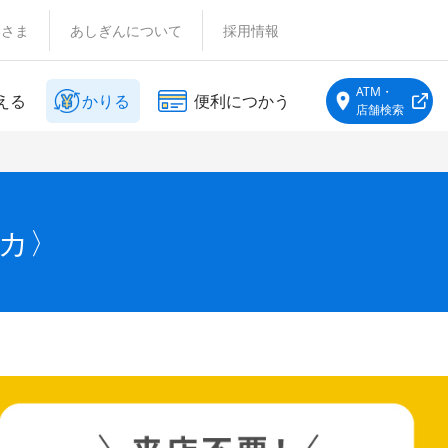
客さま
あしぎんについて
採用情報
ATM・
える
かりる
便利につかう
店舗検索
カ〉