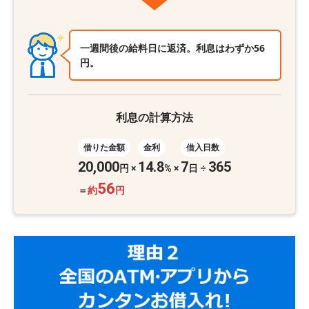
一週間後の給料日に返済。利息はわずか56
円。
利息の計算方法
借りた金額
金利
借入日数
20,000
14.8
7
365
円
×
%
×
日 ÷
56
＝
約
円