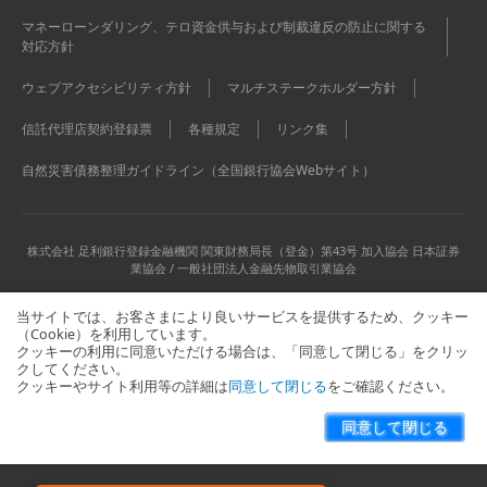
マネーローンダリング、テロ資金供与および制裁違反の防止に関する
対応方針
ウェブアクセシビリティ方針
マルチステークホルダー方針
信託代理店契約登録票
各種規定
リンク集
自然災害債務整理ガイドライン（全国銀行協会Webサイト）
株式会社 足利銀行
登録金融機関 関東財務局長（登金）第43号 加入協会 日本証券
業協会 / 一般社団法人金融先物取引業協会
当サイトでは、お客さまにより良いサービスを提供するため、クッキー
（Cookie）を利用しています。
クッキーの利用に同意いただける場合は、「同意して閉じる」をクリッ
クしてください。
クッキーやサイト利用等の詳細は
同意して閉じる
をご確認ください。
当サイトに関するお問い合わせはこちら
サイトマップ
同意して閉じる
Copyright © The Ashikaga Bank, Ltd. All Rights Reserved.