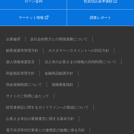
ローン金利
投資信託基準価額
マーケット情報
調査レポート
企業倫理
反社会的勢力との関係遮断について
顧客保護等管理方針
カスタマーハラスメントへの対応方針
個人情報保護宣言
法人等のお客さまの情報の共同利用について
利益相反管理方針
金融商品勧誘方針
預金保険制度について
保険募集指針
サイトのご利用にあたって
経営者保証に関するガイドラインへの取組について
お客さま本位の業務運営に関する基本方針
電子決済等代行業者との連携及び協働に係る方針