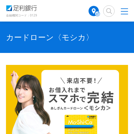
（
（
（
検
A
（
（
（
（
（
別
別
別
索
T
別
別
別
別
別
ウ
ウ
ウ
窓
M
ウ
ウ
金融機関コード：0129
ィ
ィ
ィ
ウ
ウ
ウ
店
ィ
ィ
ン
ン
ン
舗
ン
ン
ド
ド
ィ
ィ
ィ
ド
検
ド
ド
カードローン〈モシカ〉
ウ
ウ
ウ
ン
ン
ン
で
で
索
ウ
ウ
で
開
開
（
で
で
ド
ド
ド
開
き
き
別
開
開
き
ま
ま
ウ
ウ
ウ
ウ
き
き
ま
す
す
す
ィ
で
ま
で
で
ま
）
）
）
ン
す
す
開
開
開
ド
）
）
き
き
き
ウ
で
ま
ま
ま
開
す
す
す
き
ま
）
）
）
す
）