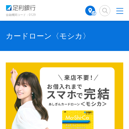
（
（
（
検
A
（
（
（
（
（
別
別
別
索
T
別
別
別
別
別
ウ
ウ
ウ
窓
M
ウ
ウ
金融機関コード：0129
ィ
ィ
ィ
ウ
ウ
ウ
店
ィ
ィ
ン
ン
ン
舗
ン
ン
ド
ド
ィ
ィ
ィ
ド
検
ド
ド
カードローン〈モシカ〉
ウ
ウ
ウ
ン
ン
ン
で
で
索
ウ
ウ
で
開
開
（
で
で
ド
ド
ド
開
き
き
別
開
開
き
ま
ま
ウ
ウ
ウ
ウ
き
き
ま
す
す
す
ィ
で
ま
で
で
ま
）
）
）
ン
す
す
開
開
開
ド
）
）
き
き
き
ウ
で
ま
ま
ま
開
す
す
す
き
ま
）
）
）
す
）