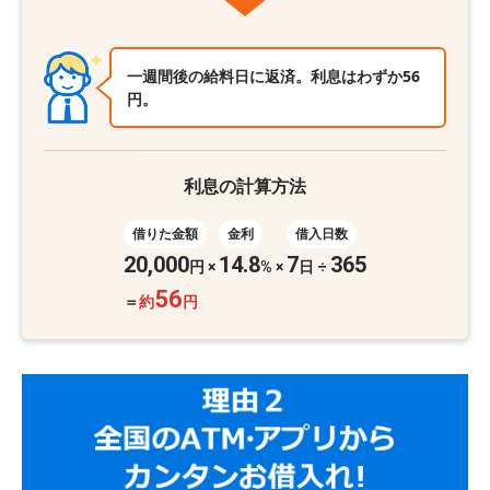
一週間後の給料日に返済。利息はわずか56
円。
利息の計算方法
借りた金額
金利
借入日数
20,000
14.8
7
365
円
×
%
×
日 ÷
56
＝
約
円