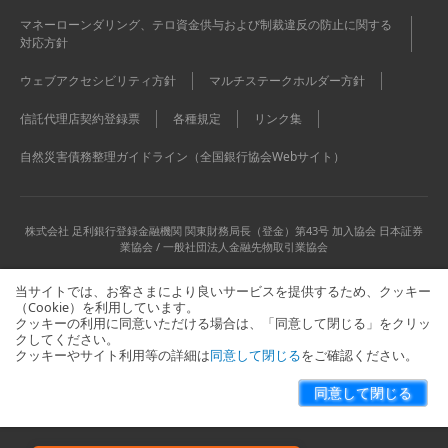
マネーローンダリング、テロ資金供与および制裁違反の防止に関する
対応方針
ウェブアクセシビリティ方針
マルチステークホルダー方針
信託代理店契約登録票
各種規定
リンク集
自然災害債務整理ガイドライン（全国銀行協会Webサイト）
株式会社 足利銀行
登録金融機関 関東財務局長（登金）第43号 加入協会 日本証券
業協会 / 一般社団法人金融先物取引業協会
当サイトでは、お客さまにより良いサービスを提供するため、クッキー
（Cookie）を利用しています。
クッキーの利用に同意いただける場合は、「同意して閉じる」をクリッ
クしてください。
クッキーやサイト利用等の詳細は
同意して閉じる
をご確認ください。
当サイトに関するお問い合わせはこちら
サイトマップ
同意して閉じる
Copyright © The Ashikaga Bank, Ltd. All Rights Reserved.