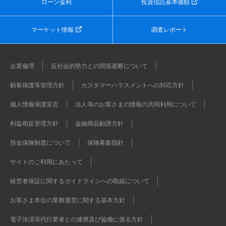
ローン金利
投資信託基準価額
マーケット情報
調査レポート
企業倫理
反社会的勢力との関係遮断について
顧客保護等管理方針
カスタマーハラスメントへの対応方針
個人情報保護宣言
法人等のお客さまの情報の共同利用について
利益相反管理方針
金融商品勧誘方針
預金保険制度について
保険募集指針
サイトのご利用にあたって
経営者保証に関するガイドラインへの取組について
お客さま本位の業務運営に関する基本方針
電子決済等代行業者との連携及び協働に係る方針