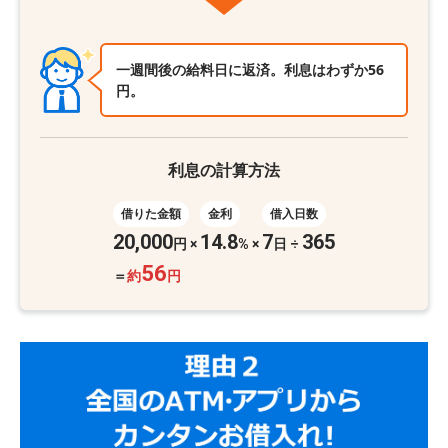
一週間後の給料日に返済。利息はわずか56
円。
利息の計算方法
借りた金額
金利
借入日数
20,000
14.8
7
365
円
×
%
×
日 ÷
56
＝
約
円