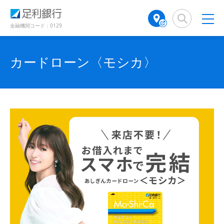
（
（
（
検
A
（
（
（
（
（
別
別
別
索
T
別
別
別
別
別
ウ
ウ
ウ
窓
M
ウ
ウ
金融機関コード：0129
ィ
ィ
ィ
ウ
ウ
ウ
店
ィ
ィ
ン
ン
ン
舗
ン
ン
ド
ド
ィ
ィ
ィ
ド
検
ド
ド
カードローン〈モシカ〉
ウ
ウ
ウ
ン
ン
ン
で
で
索
ウ
ウ
で
開
開
（
で
で
ド
ド
ド
開
き
き
別
開
開
き
ま
ま
ウ
ウ
ウ
ウ
き
き
ま
す
す
す
ィ
で
ま
で
で
ま
）
）
）
ン
す
す
開
開
開
ド
）
）
き
き
き
ウ
で
ま
ま
ま
開
す
す
す
き
ま
）
）
）
す
）