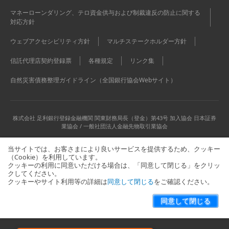
マネーローンダリング、テロ資金供与および制裁違反の防止に関する
対応方針
ウェブアクセシビリティ方針
マルチステークホルダー方針
信託代理店契約登録票
各種規定
リンク集
自然災害債務整理ガイドライン（全国銀行協会Webサイト）
株式会社 足利銀行
登録金融機関 関東財務局長（登金）第43号 加入協会 日本証券
業協会 / 一般社団法人金融先物取引業協会
当サイトでは、お客さまにより良いサービスを提供するため、クッキー
（Cookie）を利用しています。
クッキーの利用に同意いただける場合は、「同意して閉じる」をクリッ
クしてください。
クッキーやサイト利用等の詳細は
同意して閉じる
をご確認ください。
当サイトに関するお問い合わせはこちら
サイトマップ
同意して閉じる
Copyright © The Ashikaga Bank, Ltd. All Rights Reserved.