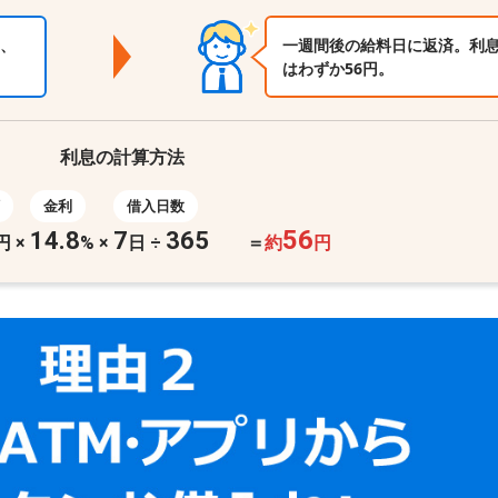
、
一週間後の給料日に返済。利
はわずか56円。
利息の計算方法
金利
借入日数
56
14.8
7
365
円
×
%
×
日 ÷
＝
約
円