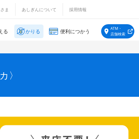
客さま
あしぎんについて
採用情報
ATM・
える
かりる
便利につかう
店舗検索
カ〉