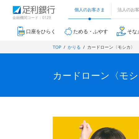
（
検
（
（
（
（
（
（
（
（
別
索
個人のお客さま
法人のお
別
別
別
別
別
別
別
別
ウ
窓
ウ
ウ
ウ
ウ
ウ
金融機関コード：0129
ィ
ィ
ィ
ウ
ウ
ウ
ン
ィ
ィ
ィ
ン
ン
ド
口座をひらく
ためる・ふやす
そな
ン
ン
ン
ィ
ィ
ィ
ド
ド
ウ
ド
ド
ド
で
ウ
ウ
ン
ン
ン
TOP
かりる
カードローン〈モシカ〉
開
ウ
ウ
ウ
で
で
き
ド
ド
ド
で
で
で
開
開
ま
き
き
開
開
開
す
ウ
ウ
ウ
ま
ま
）
き
き
き
カードローン〈モシ
で
で
で
す
す
ま
ま
ま
）
）
開
す
開
開
す
す
）
）
）
き
き
き
ま
ま
ま
す
す
す
）
）
）