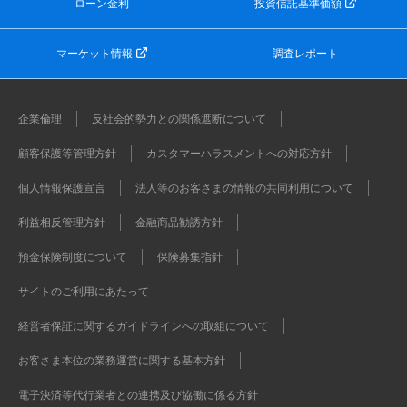
ローン金利
投資信託基準価額
マーケット情報
調査レポート
企業倫理
反社会的勢力との関係遮断について
顧客保護等管理方針
カスタマーハラスメントへの対応方針
個人情報保護宣言
法人等のお客さまの情報の共同利用について
利益相反管理方針
金融商品勧誘方針
預金保険制度について
保険募集指針
サイトのご利用にあたって
経営者保証に関するガイドラインへの取組について
お客さま本位の業務運営に関する基本方針
電子決済等代行業者との連携及び協働に係る方針