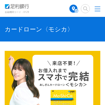
（
（
（
検
A
（
（
（
（
（
別
別
別
索
T
別
別
別
別
別
ウ
ウ
ウ
窓
M
ウ
ウ
金融機関コード：0129
ィ
ィ
ィ
ウ
ウ
ウ
店
ィ
ィ
ン
ン
ン
舗
ン
ン
ド
ド
ィ
ィ
ィ
ド
検
ド
ド
カードローン〈モシカ〉
ウ
ウ
ウ
ン
ン
ン
で
で
索
ウ
ウ
で
開
開
（
で
で
ド
ド
ド
開
き
き
別
開
開
き
ま
ま
ウ
ウ
ウ
ウ
き
き
ま
す
す
す
ィ
で
ま
で
で
ま
）
）
）
ン
す
す
開
開
開
ド
）
）
き
き
き
ウ
で
ま
ま
ま
開
す
す
す
き
ま
）
）
）
す
）