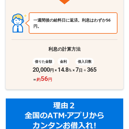
一週間後の給料日に返済。利息はわずか56
円。
利息の計算方法
借りた金額
金利
借入日数
20,000
14.8
7
365
円
×
%
×
日 ÷
56
＝
約
円