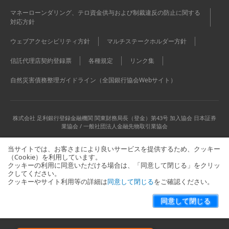
マネーローンダリング、テロ資金供与および制裁違反の防止に関する
対応方針
ウェブアクセシビリティ方針
マルチステークホルダー方針
信託代理店契約登録票
各種規定
リンク集
自然災害債務整理ガイドライン（全国銀行協会Webサイト）
株式会社 足利銀行
登録金融機関 関東財務局長（登金）第43号 加入協会 日本証券
業協会 / 一般社団法人金融先物取引業協会
当サイトでは、お客さまにより良いサービスを提供するため、クッキー
（Cookie）を利用しています。
クッキーの利用に同意いただける場合は、「同意して閉じる」をクリッ
クしてください。
クッキーやサイト利用等の詳細は
同意して閉じる
をご確認ください。
当サイトに関するお問い合わせはこちら
サイトマップ
同意して閉じる
Copyright © The Ashikaga Bank, Ltd. All Rights Reserved.