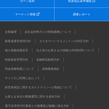
ローン金利
投資信託基準価額
マーケット情報
調査レポート
企業倫理
反社会的勢力との関係遮断について
顧客保護等管理方針
カスタマーハラスメントへの対応方針
個人情報保護宣言
法人等のお客さまの情報の共同利用について
利益相反管理方針
金融商品勧誘方針
預金保険制度について
保険募集指針
サイトのご利用にあたって
経営者保証に関するガイドラインへの取組について
お客さま本位の業務運営に関する基本方針
電子決済等代行業者との連携及び協働に係る方針