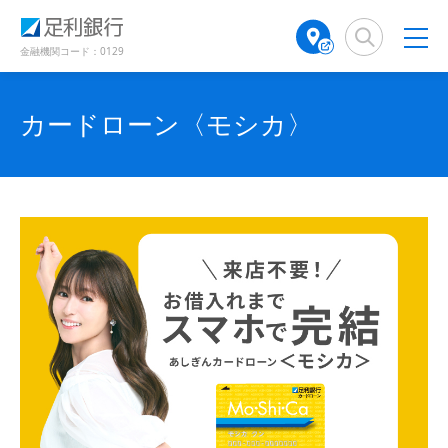
（
（
（
検
A
（
（
（
（
（
別
別
別
索
T
別
別
別
別
別
ウ
ウ
ウ
窓
M
ウ
ウ
金融機関コード：0129
ィ
ィ
ィ
ウ
ウ
ウ
店
ィ
ィ
ン
ン
ン
舗
ン
ン
ド
ド
ィ
ィ
ィ
ド
検
ド
ド
カードローン〈モシカ〉
ウ
ウ
ウ
ン
ン
ン
で
で
索
ウ
ウ
で
開
開
（
で
で
ド
ド
ド
開
き
き
別
開
開
き
ま
ま
ウ
ウ
ウ
ウ
き
き
ま
す
す
す
ィ
で
ま
で
で
ま
）
）
）
ン
す
す
開
開
開
ド
）
）
き
き
き
ウ
で
ま
ま
ま
開
す
す
す
き
ま
）
）
）
す
）