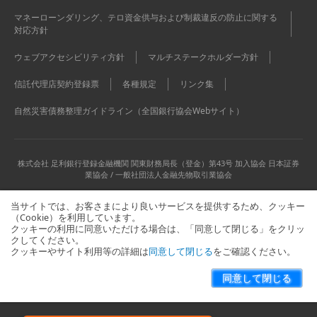
マネーローンダリング、テロ資金供与および制裁違反の防止に関する
対応方針
ウェブアクセシビリティ方針
マルチステークホルダー方針
信託代理店契約登録票
各種規定
リンク集
自然災害債務整理ガイドライン（全国銀行協会Webサイト）
株式会社 足利銀行
登録金融機関 関東財務局長（登金）第43号 加入協会 日本証券
業協会 / 一般社団法人金融先物取引業協会
当サイトでは、お客さまにより良いサービスを提供するため、クッキー
（Cookie）を利用しています。
クッキーの利用に同意いただける場合は、「同意して閉じる」をクリッ
クしてください。
クッキーやサイト利用等の詳細は
同意して閉じる
をご確認ください。
当サイトに関するお問い合わせはこちら
サイトマップ
同意して閉じる
Copyright © The Ashikaga Bank, Ltd. All Rights Reserved.