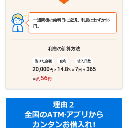
一週間後の給料日に返済。利息はわずか56
円。
利息の計算方法
借りた金額
金利
借入日数
20,000
14.8
7
365
円
×
%
×
日 ÷
56
＝
約
円