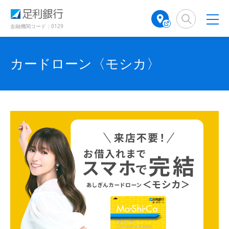
（
（
（
検
A
（
（
（
（
（
別
別
別
索
T
別
別
別
別
別
ウ
ウ
ウ
窓
M
ウ
ウ
金融機関コード：0129
ィ
ィ
ィ
ウ
ウ
ウ
店
ィ
ィ
ン
ン
ン
舗
ン
ン
ド
ド
ィ
ィ
ィ
ド
検
ド
ド
カードローン〈モシカ〉
ウ
ウ
ウ
ン
ン
ン
で
で
索
ウ
ウ
で
開
開
（
で
で
ド
ド
ド
開
き
き
別
開
開
き
ま
ま
ウ
ウ
ウ
ウ
き
き
ま
す
す
す
ィ
で
ま
で
で
ま
）
）
）
ン
す
す
開
開
開
ド
）
）
き
き
き
ウ
で
ま
ま
ま
開
す
す
す
き
ま
）
）
）
す
）