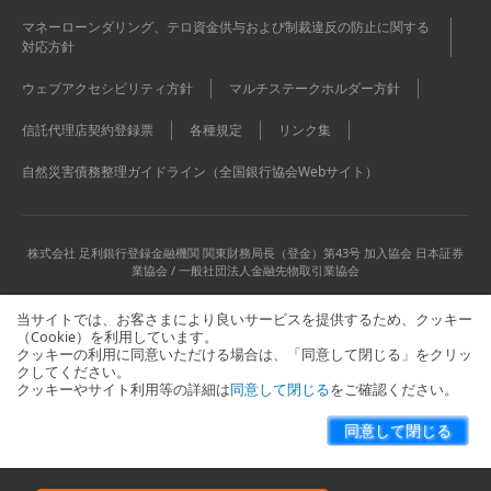
マネーローンダリング、テロ資金供与および制裁違反の防止に関する
対応方針
ウェブアクセシビリティ方針
マルチステークホルダー方針
信託代理店契約登録票
各種規定
リンク集
自然災害債務整理ガイドライン（全国銀行協会Webサイト）
株式会社 足利銀行
登録金融機関 関東財務局長（登金）第43号 加入協会 日本証券
業協会 / 一般社団法人金融先物取引業協会
当サイトでは、お客さまにより良いサービスを提供するため、クッキー
（Cookie）を利用しています。
クッキーの利用に同意いただける場合は、「同意して閉じる」をクリッ
クしてください。
クッキーやサイト利用等の詳細は
同意して閉じる
をご確認ください。
当サイトに関するお問い合わせはこちら
サイトマップ
同意して閉じる
Copyright © The Ashikaga Bank, Ltd. All Rights Reserved.