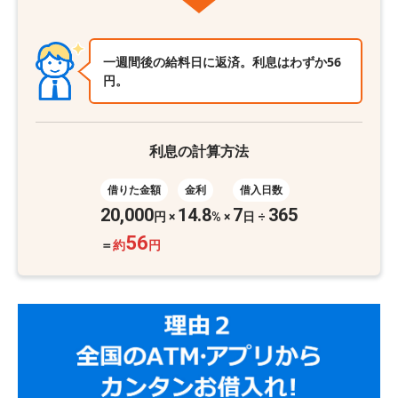
一週間後の給料日に返済。利息はわずか56
円。
利息の計算方法
借りた金額
金利
借入日数
20,000
14.8
7
365
円
×
%
×
日 ÷
56
＝
約
円