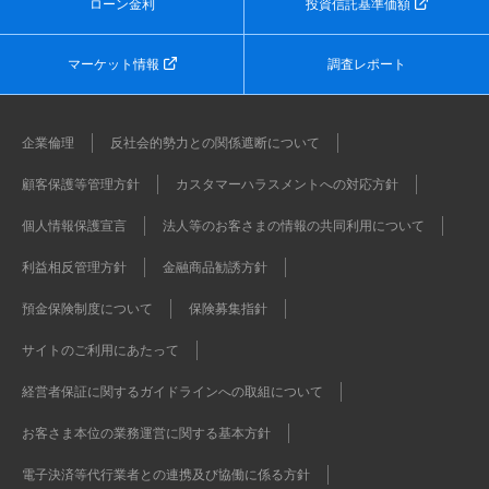
ローン金利
投資信託基準価額
マーケット情報
調査レポート
企業倫理
反社会的勢力との関係遮断について
顧客保護等管理方針
カスタマーハラスメントへの対応方針
個人情報保護宣言
法人等のお客さまの情報の共同利用について
利益相反管理方針
金融商品勧誘方針
預金保険制度について
保険募集指針
サイトのご利用にあたって
経営者保証に関するガイドラインへの取組について
お客さま本位の業務運営に関する基本方針
電子決済等代行業者との連携及び協働に係る方針