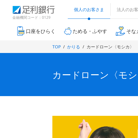
（
検
（
（
（
（
（
（
（
（
別
索
個人のお客さま
法人のお
別
別
別
別
別
別
別
別
ウ
窓
ウ
ウ
ウ
ウ
ウ
金融機関コード：0129
ィ
ィ
ィ
ウ
ウ
ウ
ン
ィ
ィ
ィ
ン
ン
ド
口座をひらく
ためる・ふやす
そな
ン
ン
ン
ィ
ィ
ィ
ド
ド
ウ
ド
ド
ド
で
ウ
ウ
ン
ン
ン
TOP
かりる
カードローン〈モシカ〉
開
ウ
ウ
ウ
で
で
き
ド
ド
ド
で
で
で
開
開
ま
き
き
開
開
開
す
ウ
ウ
ウ
ま
ま
）
き
き
き
カードローン〈モシ
で
で
で
す
す
ま
ま
ま
）
）
開
す
開
開
す
す
）
）
）
き
き
き
ま
ま
ま
す
す
す
）
）
）