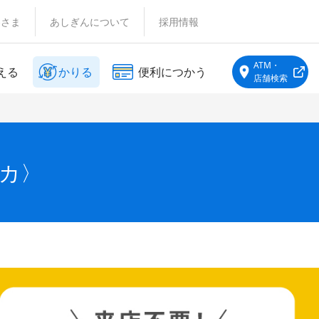
客さま
あしぎんについて
採用情報
ATM・
える
かりる
便利につかう
店舗検索
カ〉