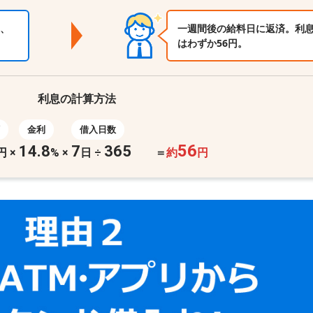
、
一週間後の給料日に返済。利
はわずか56円。
利息の計算方法
金利
借入日数
56
14.8
7
365
円
×
%
×
日 ÷
＝
約
円