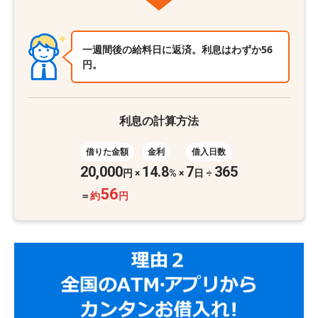
一週間後の給料日に返済。利息はわずか56
円。
利息の計算方法
借りた金額
金利
借入日数
20,000
14.8
7
365
円
×
%
×
日 ÷
56
＝
約
円