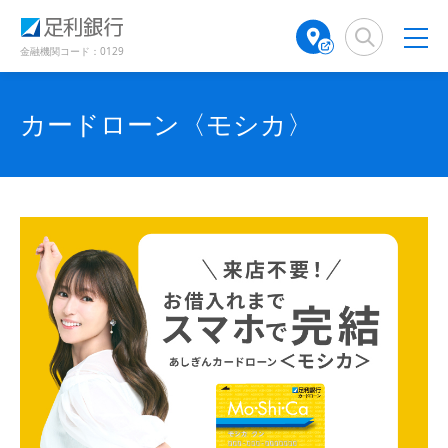
（
（
（
検
A
（
（
（
（
（
別
別
別
索
T
別
別
別
別
別
ウ
ウ
ウ
窓
M
ウ
ウ
金融機関コード：0129
ィ
ィ
ィ
ウ
ウ
ウ
店
ィ
ィ
ン
ン
ン
舗
ン
ン
ド
ド
ィ
ィ
ィ
ド
検
ド
ド
カードローン〈モシカ〉
ウ
ウ
ウ
ン
ン
ン
で
で
索
ウ
ウ
で
開
開
（
で
で
ド
ド
ド
開
き
き
別
開
開
き
ま
ま
ウ
ウ
ウ
ウ
き
き
ま
す
す
す
ィ
で
ま
で
で
ま
）
）
）
ン
す
す
開
開
開
ド
）
）
き
き
き
ウ
で
ま
ま
ま
開
す
す
す
き
ま
）
）
）
す
）