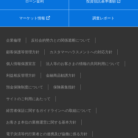
ローン金利
投資信託基準価額
マーケット情報
調査レポート
企業倫理
反社会的勢力との関係遮断について
顧客保護等管理方針
カスタマーハラスメントへの対応方針
個人情報保護宣言
法人等のお客さまの情報の共同利用について
利益相反管理方針
金融商品勧誘方針
預金保険制度について
保険募集指針
サイトのご利用にあたって
経営者保証に関するガイドラインへの取組について
お客さま本位の業務運営に関する基本方針
電子決済等代行業者との連携及び協働に係る方針