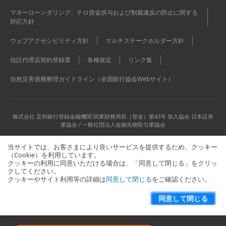
マネーローンダリング、テロ資金供与および制裁違反の防止に関する
対応方針
ウェブアクセシビリティ方針
マルチステークホルダー方針
信託代理店契約登録票
各種規定
リンク集
自然災害債務整理ガイドライン（全国銀行協会Webサイト）
株式会社 足利銀行
登録金融機関 関東財務局長（登金）第43号 加入協会 日本証券
業協会 / 一般社団法人金融先物取引業協会
当サイトでは、お客さまにより良いサービスを提供するため、クッキー
（Cookie）を利用しています。
クッキーの利用に同意いただける場合は、「同意して閉じる」をクリッ
クしてください。
クッキーやサイト利用等の詳細は
同意して閉じる
をご確認ください。
当サイトに関するお問い合わせはこちら
サイトマップ
同意して閉じる
Copyright © The Ashikaga Bank, Ltd. All Rights Reserved.