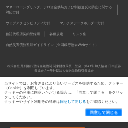
マネーローンダリング、テロ資金供与および制裁違反の防止に関する
対応方針
ウェブアクセシビリティ方針
マルチステークホルダー方針
信託代理店契約登録票
各種規定
リンク集
自然災害債務整理ガイドライン（全国銀行協会Webサイト）
株式会社 足利銀行
登録金融機関 関東財務局長（登金）第43号 加入協会 日本証券
業協会 / 一般社団法人金融先物取引業協会
当サイトでは、お客さまにより良いサービスを提供するため、クッキー
（Cookie）を利用しています。
クッキーの利用に同意いただける場合は、「同意して閉じる」をクリッ
クしてください。
クッキーやサイト利用等の詳細は
同意して閉じる
をご確認ください。
当サイトに関するお問い合わせはこちら
サイトマップ
同意して閉じる
Copyright © The Ashikaga Bank, Ltd. All Rights Reserved.