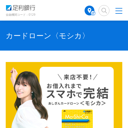
（
（
（
検
A
（
（
（
（
（
別
別
別
索
T
別
別
別
別
別
ウ
ウ
ウ
窓
M
ウ
ウ
金融機関コード：0129
ィ
ィ
ィ
ウ
ウ
ウ
店
ィ
ィ
ン
ン
ン
舗
ン
ン
ド
ド
ィ
ィ
ィ
ド
検
ド
ド
カードローン〈モシカ〉
ウ
ウ
ウ
ン
ン
ン
で
で
索
ウ
ウ
で
開
開
（
で
で
ド
ド
ド
開
き
き
別
開
開
き
ま
ま
ウ
ウ
ウ
ウ
き
き
ま
す
す
す
ィ
で
ま
で
で
ま
）
）
）
ン
す
す
開
開
開
ド
）
）
き
き
き
ウ
で
ま
ま
ま
開
す
す
す
き
ま
）
）
）
す
）