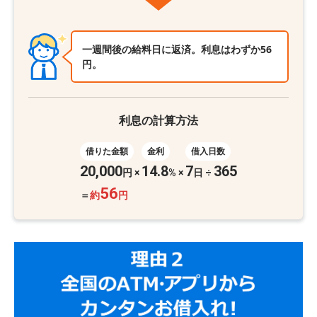
一週間後の給料日に返済。利息はわずか56
円。
利息の計算方法
借りた金額
金利
借入日数
20,000
14.8
7
365
円
×
%
×
日 ÷
56
＝
約
円