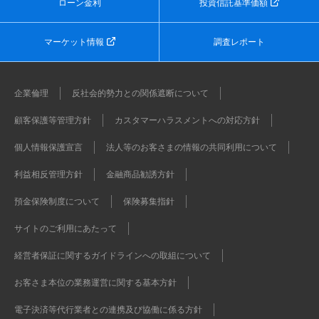
ローン金利
投資信託基準価額
マーケット情報
調査レポート
企業倫理
反社会的勢力との関係遮断について
顧客保護等管理方針
カスタマーハラスメントへの対応方針
個人情報保護宣言
法人等のお客さまの情報の共同利用について
利益相反管理方針
金融商品勧誘方針
預金保険制度について
保険募集指針
サイトのご利用にあたって
経営者保証に関するガイドラインへの取組について
お客さま本位の業務運営に関する基本方針
電子決済等代行業者との連携及び協働に係る方針