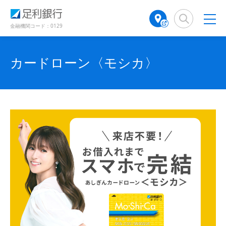
（
（
（
検
A
（
（
（
（
（
別
別
別
索
T
別
別
別
別
別
ウ
ウ
ウ
窓
M
ウ
ウ
金融機関コード：0129
ィ
ィ
ィ
ウ
ウ
ウ
店
ィ
ィ
ン
ン
ン
舗
ン
ン
ド
ド
ィ
ィ
ィ
ド
検
ド
ド
カードローン〈モシカ〉
ウ
ウ
ウ
ン
ン
ン
で
で
索
ウ
ウ
で
開
開
（
で
で
ド
ド
ド
開
き
き
別
開
開
き
ま
ま
ウ
ウ
ウ
ウ
き
き
ま
す
す
す
ィ
で
ま
で
で
ま
）
）
）
ン
す
す
開
開
開
ド
）
）
き
き
き
ウ
で
ま
ま
ま
開
す
す
す
き
ま
）
）
）
す
）