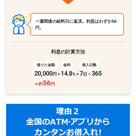
一週間後の給料日に返済。利息はわずか56
円。
利息の計算方法
借りた金額
金利
借入日数
20,000
14.8
7
365
円
×
%
×
日 ÷
56
＝
約
円