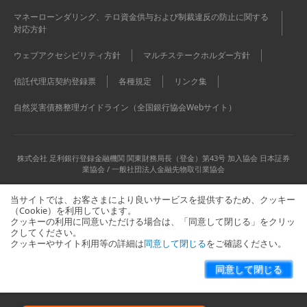
マネーローンダリング、テロ資金供与および制裁違反の防止に関する
対応方針
ウェブアクセシビリティ方針
マルチステークホルダー方針
信託代理店契約登録票
各種規定
リンク集
自然災害債務整理ガイドライン（全国銀行協会Webサイト）
株式会社 足利銀行
登録金融機関 関東財務局長（登金）第43号 加入協会 日本証券
業協会 / 一般社団法人金融先物取引業協会
当サイトでは、お客さまにより良いサービスを提供するため、クッキー
（Cookie）を利用しています。
クッキーの利用に同意いただける場合は、「同意して閉じる」をクリッ
クしてください。
クッキーやサイト利用等の詳細は
同意して閉じる
をご確認ください。
当サイトに関するお問い合わせはこちら
サイトマップ
同意して閉じる
Copyright © The Ashikaga Bank, Ltd. All Rights Reserved.