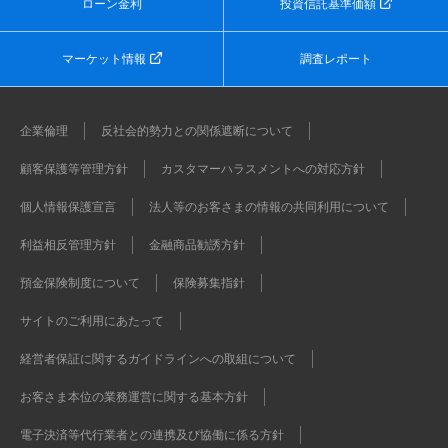
ローン金利
投資信託基準価額
マーケット情報
調査レポート
企業倫理
反社会的勢力との関係遮断について
顧客保護等管理方針
カスタマーハラスメントへの対応方針
個人情報保護宣言
法人等のお客さまの情報の共同利用について
利益相反管理方針
金融商品勧誘方針
預金保険制度について
保険募集指針
サイトのご利用にあたって
経営者保証に関するガイドラインへの取組について
お客さま本位の業務運営に関する基本方針
電子決済等代行業者との連携及び協働に係る方針