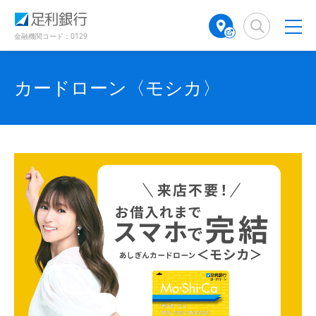
（
（
（
検
A
（
（
（
（
（
別
別
別
索
T
別
別
別
別
別
ウ
ウ
ウ
窓
M
ウ
ウ
金融機関コード：0129
ィ
ィ
ィ
ウ
ウ
ウ
店
ィ
ィ
ン
ン
ン
舗
ン
ン
ド
ド
ィ
ィ
ィ
ド
検
ド
ド
カードローン〈モシカ〉
ウ
ウ
ウ
ン
ン
ン
で
で
索
ウ
ウ
で
開
開
（
で
で
ド
ド
ド
開
き
き
別
開
開
き
ま
ま
ウ
ウ
ウ
ウ
き
き
ま
す
す
す
ィ
で
ま
で
で
ま
）
）
）
ン
す
す
開
開
開
ド
）
）
き
き
き
ウ
で
ま
ま
ま
開
す
す
す
き
ま
）
）
）
す
）