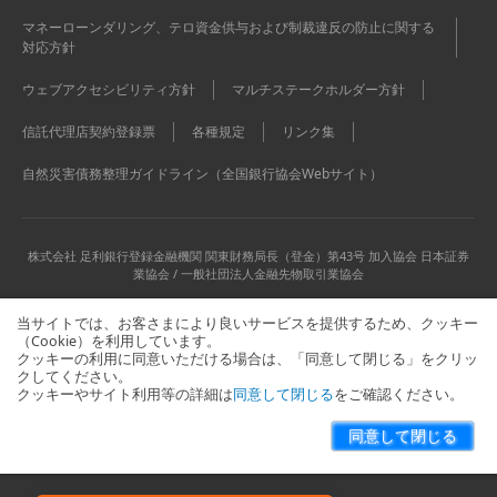
マネーローンダリング、テロ資金供与および制裁違反の防止に関する
対応方針
ウェブアクセシビリティ方針
マルチステークホルダー方針
信託代理店契約登録票
各種規定
リンク集
自然災害債務整理ガイドライン（全国銀行協会Webサイト）
株式会社 足利銀行
登録金融機関 関東財務局長（登金）第43号 加入協会 日本証券
業協会 / 一般社団法人金融先物取引業協会
当サイトでは、お客さまにより良いサービスを提供するため、クッキー
（Cookie）を利用しています。
クッキーの利用に同意いただける場合は、「同意して閉じる」をクリッ
クしてください。
クッキーやサイト利用等の詳細は
同意して閉じる
をご確認ください。
当サイトに関するお問い合わせはこちら
サイトマップ
同意して閉じる
Copyright © The Ashikaga Bank, Ltd. All Rights Reserved.