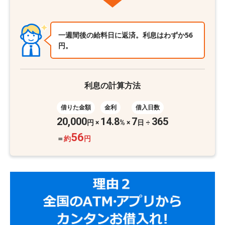
一週間後の給料日に返済。利息はわずか56
円。
利息の計算方法
借りた金額
金利
借入日数
20,000
14.8
7
365
円
×
%
×
日 ÷
56
＝
約
円