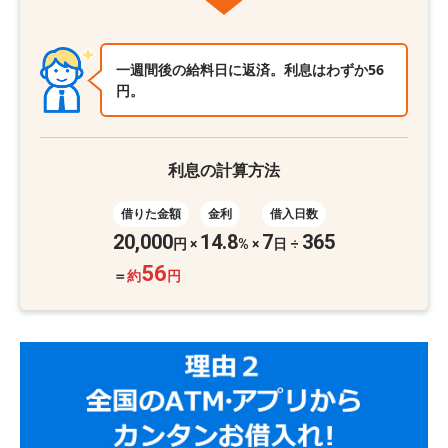
一週間後の給料日に返済。利息はわずか56
円。
利息の計算方法
借りた金額
金利
借入日数
20,000
14.8
7
365
円
×
%
×
日 ÷
56
＝
約
円