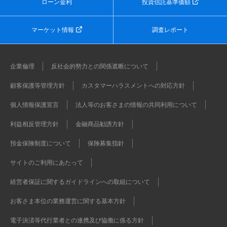
ローン金利
投資信託基準価額
マーケット情報
調査レポート
企業倫理
反社会的勢力との関係遮断について
顧客保護等管理方針
カスタマーハラスメントへの対応方針
個人情報保護宣言
法人等のお客さまの情報の共同利用について
利益相反管理方針
金融商品勧誘方針
預金保険制度について
保険募集指針
サイトのご利用にあたって
経営者保証に関するガイドラインへの取組について
お客さま本位の業務運営に関する基本方針
電子決済等代行業者との連携及び協働に係る方針