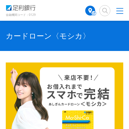
（
（
（
検
A
（
（
（
（
（
別
別
別
索
T
別
別
別
別
別
ウ
ウ
ウ
窓
M
ウ
ウ
金融機関コード：0129
ィ
ィ
ィ
ウ
ウ
ウ
店
ィ
ィ
ン
ン
ン
舗
ン
ン
ド
ド
ィ
ィ
ィ
ド
検
ド
ド
カードローン〈モシカ〉
ウ
ウ
ウ
ン
ン
ン
で
で
索
ウ
ウ
で
開
開
（
で
で
ド
ド
ド
開
き
き
別
開
開
き
ま
ま
ウ
ウ
ウ
ウ
き
き
ま
す
す
す
ィ
で
ま
で
で
ま
）
）
）
ン
す
す
開
開
開
ド
）
）
き
き
き
ウ
で
ま
ま
ま
開
す
す
す
き
ま
）
）
）
す
）