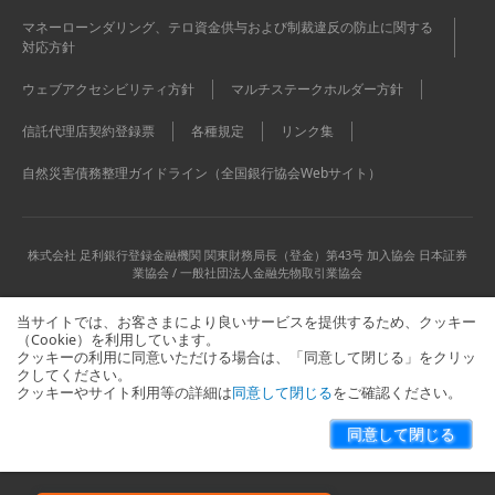
マネーローンダリング、テロ資金供与および制裁違反の防止に関する
対応方針
ウェブアクセシビリティ方針
マルチステークホルダー方針
信託代理店契約登録票
各種規定
リンク集
自然災害債務整理ガイドライン（全国銀行協会Webサイト）
株式会社 足利銀行
登録金融機関 関東財務局長（登金）第43号 加入協会 日本証券
業協会 / 一般社団法人金融先物取引業協会
当サイトでは、お客さまにより良いサービスを提供するため、クッキー
（Cookie）を利用しています。
クッキーの利用に同意いただける場合は、「同意して閉じる」をクリッ
クしてください。
クッキーやサイト利用等の詳細は
同意して閉じる
をご確認ください。
当サイトに関するお問い合わせはこちら
サイトマップ
同意して閉じる
Copyright © The Ashikaga Bank, Ltd. All Rights Reserved.