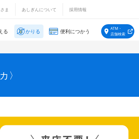
客さま
あしぎんについて
採用情報
ATM・
える
かりる
便利につかう
店舗検索
カ〉