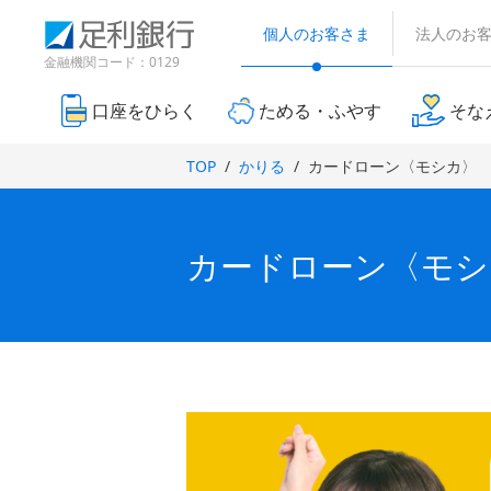
（
検
（
（
（
（
（
（
（
（
別
索
個人のお客さま
法人のお
別
別
別
別
別
別
別
別
ウ
窓
ウ
ウ
ウ
ウ
ウ
金融機関コード：0129
ィ
ィ
ィ
ウ
ウ
ウ
ン
ィ
ィ
ィ
ン
ン
ド
口座をひらく
ためる・ふやす
そな
ン
ン
ン
ィ
ィ
ィ
ド
ド
ウ
ド
ド
ド
で
ウ
ウ
ン
ン
ン
TOP
かりる
カードローン〈モシカ〉
開
ウ
ウ
ウ
で
で
き
ド
ド
ド
で
で
で
開
開
ま
き
き
開
開
開
す
ウ
ウ
ウ
ま
ま
）
き
き
き
カードローン〈モシ
で
で
で
す
す
ま
ま
ま
）
）
開
す
開
開
す
す
）
）
）
き
き
き
ま
ま
ま
す
す
す
）
）
）