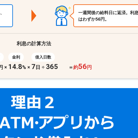
、
一週間後の給料日に返済。利
はわずか56円。
利息の計算方法
金利
借入日数
56
14.8
7
365
円
×
%
×
日 ÷
＝
約
円