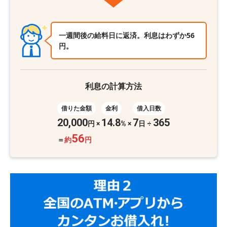
一週間後の給料日に返済。利息はわずか56
円。
利息の計算方法
借りた金額
金利
借入日数
20,000
14.8
7
365
円
×
%
×
日 ÷
56
＝
約
円