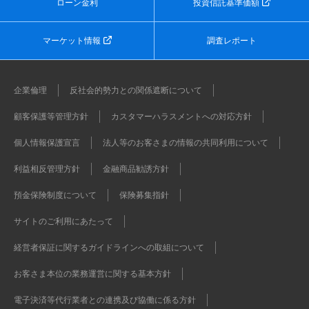
ローン金利
投資信託基準価額
マーケット情報
調査レポート
企業倫理
反社会的勢力との関係遮断について
顧客保護等管理方針
カスタマーハラスメントへの対応方針
個人情報保護宣言
法人等のお客さまの情報の共同利用について
利益相反管理方針
金融商品勧誘方針
預金保険制度について
保険募集指針
サイトのご利用にあたって
経営者保証に関するガイドラインへの取組について
お客さま本位の業務運営に関する基本方針
電子決済等代行業者との連携及び協働に係る方針