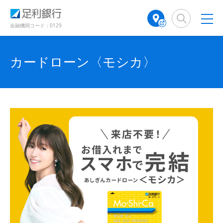
（
（
（
検
A
（
（
（
（
（
別
別
別
索
T
別
別
別
別
別
ウ
ウ
ウ
窓
M
ウ
ウ
金融機関コード：0129
ィ
ィ
ィ
ウ
ウ
ウ
店
ィ
ィ
ン
ン
ン
舗
ン
ン
ド
ド
ィ
ィ
ィ
ド
検
ド
ド
カードローン〈モシカ〉
ウ
ウ
ウ
ン
ン
ン
で
で
索
ウ
ウ
で
開
開
（
で
で
ド
ド
ド
開
き
き
別
開
開
き
ま
ま
ウ
ウ
ウ
ウ
き
き
ま
す
す
す
ィ
で
ま
で
で
ま
）
）
）
ン
す
す
開
開
開
ド
）
）
き
き
き
ウ
で
ま
ま
ま
開
す
す
す
き
ま
）
）
）
す
）