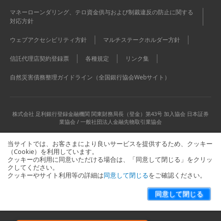
マネーローンダリング、テロ資金供与および制裁違反の防止に関する
対応方針
ウェブアクセシビリティ方針
マルチステークホルダー方針
信託代理店契約登録票
各種規定
リンク集
自然災害債務整理ガイドライン（全国銀行協会Webサイト）
株式会社 足利銀行
登録金融機関 関東財務局長（登金）第43号 加入協会 日本証券
業協会 / 一般社団法人金融先物取引業協会
当サイトでは、お客さまにより良いサービスを提供するため、クッキー
（Cookie）を利用しています。
クッキーの利用に同意いただける場合は、「同意して閉じる」をクリッ
クしてください。
クッキーやサイト利用等の詳細は
同意して閉じる
をご確認ください。
当サイトに関するお問い合わせはこちら
サイトマップ
同意して閉じる
Copyright © The Ashikaga Bank, Ltd. All Rights Reserved.