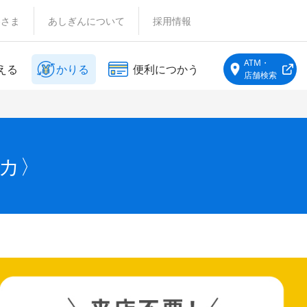
客さま
あしぎんについて
採用情報
ATM・
える
かりる
便利につかう
店舗検索
カ〉