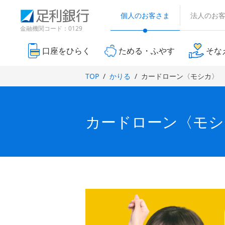
（
検
（
（
（
（
（
（
（
（
別
索
個人のお客さま
法人のお
別
別
別
別
別
別
別
別
ウ
窓
ウ
ウ
ウ
ウ
ウ
金融機関コード：0129
ィ
ィ
ィ
ウ
ウ
ウ
ン
ィ
ィ
ィ
ン
ン
ド
口座をひらく
ためる・ふやす
そな
ン
ン
ン
ィ
ィ
ィ
ド
ド
ウ
ド
ド
ド
で
ウ
ウ
ン
ン
ン
TOP
かりる
カードローン〈モシカ〉
開
ウ
ウ
ウ
で
で
き
ド
ド
ド
で
で
で
開
開
ま
き
き
開
開
開
す
ウ
ウ
ウ
ま
ま
）
き
き
き
カードローン〈モシ
で
で
で
す
す
ま
ま
ま
）
）
開
す
開
開
す
す
）
）
）
き
き
き
ま
ま
ま
す
す
す
）
）
）