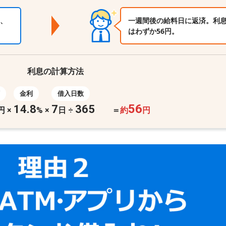
、
一週間後の給料日に返済。利
はわずか56円。
利息の計算方法
金利
借入日数
56
14.8
7
365
円
×
%
×
日 ÷
＝
約
円