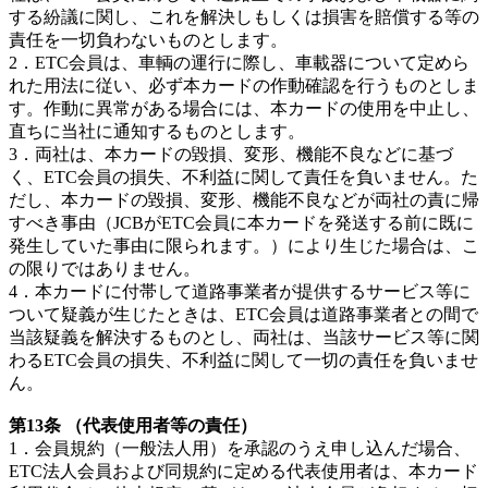
する紛議に関し、これを解決しもしくは損害を賠償する等の
責任を一切負わないものとします。
2．ETC会員は、車輌の運行に際し、車載器について定めら
れた用法に従い、必ず本カードの作動確認を行うものとしま
す。作動に異常がある場合には、本カードの使用を中止し、
直ちに当社に通知するものとします。
3．両社は、本カードの毀損、変形、機能不良などに基づ
く、ETC会員の損失、不利益に関して責任を負いません。た
だし、本カードの毀損、変形、機能不良などが両社の責に帰
すべき事由（JCBがETC会員に本カードを発送する前に既に
発生していた事由に限られます。）により生じた場合は、こ
の限りではありません。
4．本カードに付帯して道路事業者が提供するサービス等に
ついて疑義が生じたときは、ETC会員は道路事業者との間で
当該疑義を解決するものとし、両社は、当該サービス等に関
わるETC会員の損失、不利益に関して一切の責任を負いませ
ん。
第13条 （代表使用者等の責任）
1．会員規約（一般法人用）を承認のうえ申し込んだ場合、
ETC法人会員および同規約に定める代表使用者は、本カード