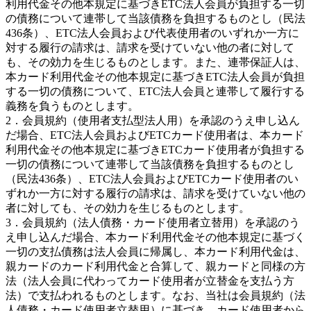
利用代金その他本規定に基づきETC法人会員が負担する一切
の債務について連帯して当該債務を負担するものとし（民法
436条）、ETC法人会員および代表使用者のいずれか一方に
対する履行の請求は、請求を受けていない他の者に対して
も、その効力を生じるものとします。また、連帯保証人は、
本カード利用代金その他本規定に基づきETC法人会員が負担
する一切の債務について、ETC法人会員と連帯して履行する
義務を負うものとします。
2．会員規約（使用者支払型法人用）を承認のうえ申し込ん
だ場合、ETC法人会員およびETCカード使用者は、本カード
利用代金その他本規定に基づきETCカード使用者が負担する
一切の債務について連帯して当該債務を負担するものとし
（民法436条）、ETC法人会員およびETCカード使用者のい
ずれか一方に対する履行の請求は、請求を受けていない他の
者に対しても、その効力を生じるものとします。
3．会員規約（法人債務・カード使用者立替用）を承認のう
え申し込んだ場合、本カード利用代金その他本規定に基づく
一切の支払債務は法人会員に帰属し、本カード利用代金は、
親カードのカード利用代金と合算して、親カードと同様の方
法（法人会員に代わってカード使用者が立替金を支払う方
法）で支払われるものとします。なお、当社は会員規約（法
人債務・カード使用者立替用）に基づき、カード使用者から