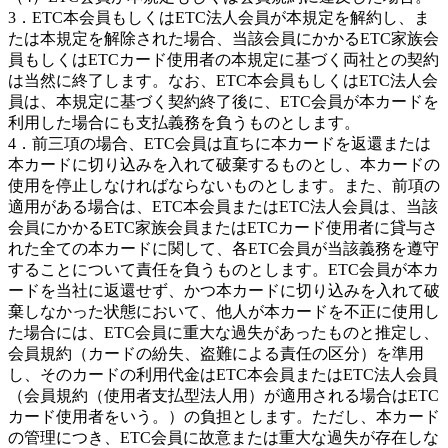
3．ETC本会員もしくはETC法人会員が本規定を解約し、ま
たは本規定を解除された場合、当該会員にかかるETC家族会
員もしくはETCカード使用者の本規定に基づく両社との契約
は当然に終了します。なお、ETC本会員もしくはETC法人会
員は、本規定に基づく契約終了後に、ETC会員が本カードを
利用した場合にも支払義務を負うものとします。
4．前三項の場合、ETC会員は直ちに本カードを返還または
本カードに切り込みを入れて破棄するものとし、本カードの
使用を停止しなければならないものとします。また、前項の
適用がある場合は、ETC本会員またはETC法人会員は、当該
会員にかかるETC家族会員またはETCカード使用者に貸与さ
れた全ての本カードに関して、各ETC会員が当該義務を遵守
することについて責任を負うものとします。ETC会員が本カ
ードを当社に返還せず、かつ本カードに切り込みを入れて破
棄しなかった状態において、他人が本カードを不正に使用し
た場合には、ETC会員に重大な過失があったものと推定し、
会員規約（カードの紛失、盗難による責任の区分）を準用
し、そのカードの利用代金はETC本会員またはETC法人会員
（会員規約（使用者支払型法人用）が適用される場合はETC
カード使用者をいう。）の負担とします。ただし、本カード
の管理につき、ETC会員に故意または重大な過失が存在しな