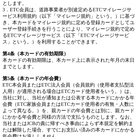
とします。
3．ETC会員は、道路事業者が別途定めるETCマイレージサ
ービス利用規約（以下「マイレージ規約」という。）に基づ
き、本カードをマイレージ規約に定める登録カードとしてユ
ーザー登録手続きを行うことにより、マイレージ規約で定め
るETCマイレージサービス（以下「ETCマイレージサービ
ス」という。）を利用することができます。
第4条（本カードの有効期限）
本カードの有効期限は、本カード上に表示された年月の末日
までとします。
第5条（本カードの年会費）
ETC本会員またはETC法人会員（会員規約（使用者支払型法
人用）が適用される場合はETCカード使用者をいう。）は、
当社に対し、当社が通知または公表する本カードにかかる年
会費（ETC家族会員またはETCカード使用者の有無・人数に
よって異なる。）を、親カードの年会費とは別に、親カード
にかかる年会費と同様の方法で支払うものとします。なお、
当社またはJCBの責に帰すべき事由によらず本規定を解約ま
たは解除した場合、すでにお支払い済みの本カードにかかる
年会費はお返ししません。