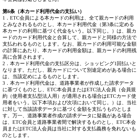
第6条（本カード利用代金の支払い）
1．ETC会員による本カードの利用は、全て親カードの利用
とみなされるものとし、本カード利用代金（第3条に定める
本カードの利用に基づく代金をいう。以下同じ。）は、親カ
ードのカード利用代金と合算して、親カードと同様の方法で
支払われるものとします。なお、親カードの利用可能な金額
の計算にあたり、本カードの利用金額は、親カードの利用残
高に合算されます。
2．本カード利用代金の支払区分は、ショッピング1回払いと
なります。ただし、親カードについて別途定めがある場合に
は、当該定めによるものとします。
3．本カード利用代金は、道路事業者が作成した請求データ
に基づくものとし、ETC本会員またはETC法人会員（会員規
約（使用者支払型法人用）が適用される場合はETCカード使
用者をいう。以下本項および次項において同じ。）は、当社
に対して当該請求データに基づく金額を支払うものとしま
す。万一、道路事業者作成の請求データに疑義がある場合
は、ETC会員と道路事業者間で解決するものとし、ETC本会
員またはETC法人会員は当社に対する支払義務を免れないも
のとします。