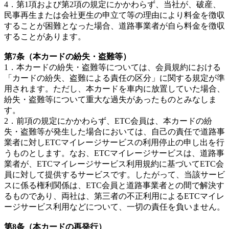
4．第1項および第2項の規定にかかわらず、当社が、破産、
民事再生または会社更生の申立て等の理由により料金を徴収
することが困難となった場合、道路事業者が自ら料金を徴収
することがあります。
第7条（本カードの紛失・盗難等）
1．本カードの紛失・盗難等については、会員規約における
「カードの紛失、盗難による責任の区分」に関する規定が準
用されます。ただし、本カードを車内に放置していた場合、
紛失・盗難等について重大な過失があったものとみなしま
す。
2．前項の規定にかかわらず、ETC会員は、本カードの紛
失・盗難等が発生した場合においては、自己の責任で道路事
業者に対しETCマイレージサービスの利用停止の申し出を行
うものとします。なお、ETCマイレージサービスは、道路事
業者が、ETCマイレージサービス利用規約に基づいてETC会
員に対して提供するサービスです。したがって、当該サービ
スに係る権利関係は、ETC会員と道路事業者との間で解決す
るものであり、両社は、第三者の不正利用によるETCマイレ
ージサービス利用などについて、一切の責任を負いません。
第8条（本カードの再発行）