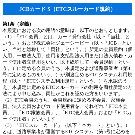
JCBカード S（ETCスルーカード規約）
第1条（定義）
本規定における次の用語の意味は、以下のとおりとします。
（1）「ETC会員」とは、カード発行会社（以下「当社」と
いう。）および株式会社ジェーシービー（以下「JCB」とい
い、当社と総称して「両社」という。）所定の会員規約（個
人用、一般法人用、使用者支払型法人用または法人債務・カ
ード使用者立替用をいい、以下総称して「会員規約」とい
う。）に定める会員のうち、本規定および道路事業者（第4
号に定めるものをいう。）が別途定めるETCシステム利用規
程（以下「ETCシステム利用規程」という。）を承認のう
え、本規定に定めるETCスルーカードの利用を両社所定の方
法により申し込み、両社がこれを認めた方をいいます。
（2）ETC会員のうち、会員規約に定める本会員、家族会
員、法人会員およびカード使用者を、それぞれ「ETC本会
員」、「ETC家族会員」、「ETC法人会員」および「ETCカ
ード使用者」といいます。
（3）「ETCスルーカード」（以下「本カード」という。）
とは、道路事業者が運営するETCシステム（第5号に定める