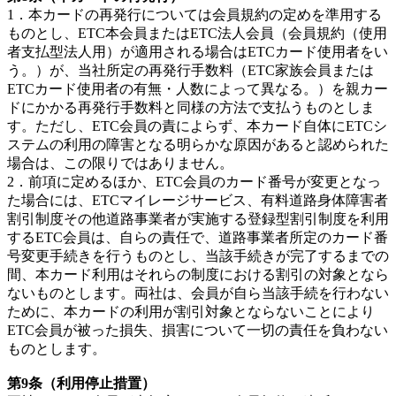
1．本カードの再発行については会員規約の定めを準用する
ものとし、ETC本会員またはETC法人会員（会員規約（使用
者支払型法人用）が適用される場合はETCカード使用者をい
う。）が、当社所定の再発行手数料（ETC家族会員または
ETCカード使用者の有無・人数によって異なる。）を親カー
ドにかかる再発行手数料と同様の方法で支払うものとしま
す。ただし、ETC会員の責によらず、本カード自体にETCシ
ステムの利用の障害となる明らかな原因があると認められた
場合は、この限りではありません。
2．前項に定めるほか、ETC会員のカード番号が変更となっ
た場合には、ETCマイレージサービス、有料道路身体障害者
割引制度その他道路事業者が実施する登録型割引制度を利用
するETC会員は、自らの責任で、道路事業者所定のカード番
号変更手続きを行うものとし、当該手続きが完了するまでの
間、本カード利用はそれらの制度における割引の対象となら
ないものとします。両社は、会員が自ら当該手続を行わない
ために、本カードの利用が割引対象とならないことにより
ETC会員が被った損失、損害について一切の責任を負わない
ものとします。
第9条（利用停止措置）