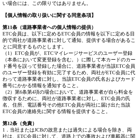
い場合には、この限りではありません。
【個人情報の取り扱いに関する同意条項】
第11条（道路事業者への個人情報の提供）
ETC会員は、以下に定めるETC会員の情報を以下に定める目
的で両社が道路事業者に対して通知、提供する場合があるこ
とに同意するものとします。
（1）ETC会員が、ETCマイレージサービスのユーザー登録
（本条において変更登録を含む。）に際して本カードのカー
ド番号を誤って登録した場合に、道路事業者が当該ETC会員
のユーザー登録を有効に完了するため、両社がETC会員に代
わって道路事業者に対し、当該ETC会員の氏名およびカード
番号にかかる情報を通知すること。
（2）第6条第4項の場合において、道路事業者が自ら料金を
徴収するために、両社が道路事業者に対し、ETC会員の氏
名、住所、電話番号その他ETC会員が両社に届け出た当該
ETC会員の連絡先に関する情報を提供すること。
第12条（免責）
1．当社またはJCBの故意または過失による場合を除き、両
社は、ETC会員に対して、道路上での事故および車載器に関