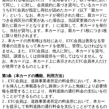
て同じ。）に対し、会員規約に基づき貸与しているカードの
うちETC会員が指定し両社が認めたカード（以下「親カー
ド」という。なお、本カードが発行された後に、親カードに
つき会員区分の変更があった場合は、当該変更後のカードが
新たに親カードとなります。）に追加して、本カードを発行
し、当社が貸与します。本カードは、親カード1枚につき1枚
に限り発行されます。
2．本カードの所有権は当社にあり、ETC会員は善良なる管
理者の注意をもって本カードを使用し、管理しなければなり
ません。また、ETC会員は、他人に対し、本カードを貸与、
預託、譲渡もしくは担保提供を一切してはなりません。な
お、本カードは、本カード上に表示されたETC会員本人だけ
が使用できるものとします。
第3条（本カードの機能、利用方法）
1．ETC会員は、道路事業者所定の料金所において、本カー
ドを挿入した車載器を介し路側システムと無線により必要情
報を授受することにより、有料道路の通行料金の支払いを行
うことができるものとします。
2．ETC会員は、道路事業者所定の料金所において、本カー
ドを提示して有料道路の通行料金を支払うことができるもの