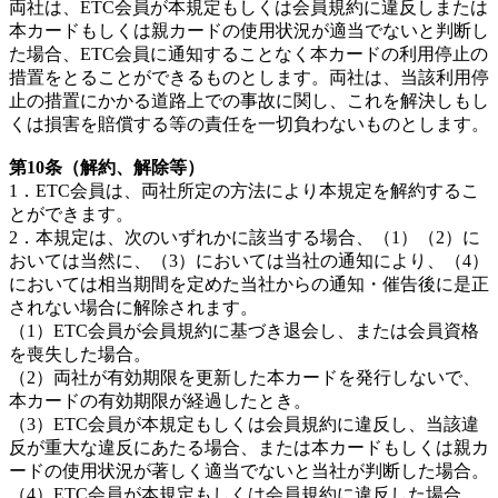
両社は、ETC会員が本規定もしくは会員規約に違反しまたは
本カードもしくは親カードの使用状況が適当でないと判断し
た場合、ETC会員に通知することなく本カードの利用停止の
措置をとることができるものとします。両社は、当該利用停
止の措置にかかる道路上での事故に関し、これを解決しもし
くは損害を賠償する等の責任を一切負わないものとします。
第10条（解約、解除等）
1．ETC会員は、両社所定の方法により本規定を解約するこ
とができます。
2．本規定は、次のいずれかに該当する場合、（1）（2）に
おいては当然に、（3）においては当社の通知により、（4）
においては相当期間を定めた当社からの通知・催告後に是正
されない場合に解除されます。
（1）ETC会員が会員規約に基づき退会し、または会員資格
を喪失した場合。
（2）両社が有効期限を更新した本カードを発行しないで、
本カードの有効期限が経過したとき。
（3）ETC会員が本規定もしくは会員規約に違反し、当該違
反が重大な違反にあたる場合、または本カードもしくは親カ
ードの使用状況が著しく適当でないと当社が判断した場合。
（4）ETC会員が本規定もしくは会員規約に違反した場合。