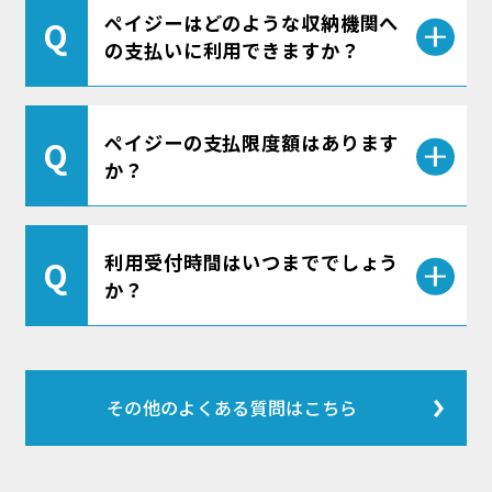
ペイジーはどのような収納機関へ
の支払いに利用できますか？
収納機関の一覧は
こちら
からご確認くださ
ペイジーの支払限度額はあります
い。
か？
支払限度額は、振込とペイジーの合算で1
利用受付時間はいつまででしょう
日50万円(※初期設定値)です。限度額の設
か？
定変更は、マイページ＞設定＞「振込限度
額の変更」をタップし、1万円単位で0円～
200万円以下で設定可能です。
当行所定の時間帯であれば、平日も土・
日・祝日もご利用いただけます。
※「振込限度額の変更」項目が表示されてい
その他のよくある質問はこちら
＜利用受付時間＞0：30～23：30
ない方は
こちら
1月1日～1月3日は終日休止
5月3日～5月5日は各日2：00～6：00休止