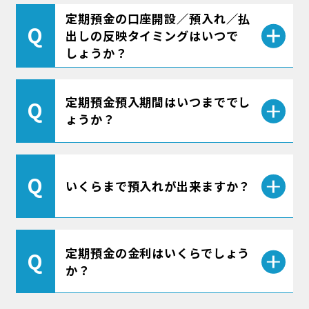
定期預金の口座開設／預入れ／払
出しの反映タイミングはいつで
しょうか？
反映タイミングは以下の通りです。
定期預金預入期間はいつまででし
ょうか？
平日0時〜8時
当日8時頃反映
平日8時〜16時
即時反映
アプリ上で手続きする場合、「1ヵ月・3ヵ
月・6ヵ月・1年・3年・5年」からご希望の
上記以外
翌営業日8時頃反映
いくらまで預入れが出来ますか？
預入期間を選択することができます。
アプリ上で手続きする場合、預入金額は
定期預金の金利はいくらでしょう
「100円以上1,000万円未満」までです。
か？
1,000万円以上の預入れをご希望の場合
は、大変お手数ではございますが、最寄り