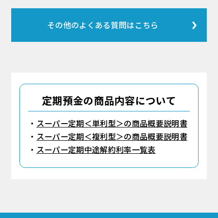
の窓口で、お手続きのほどよろしくお願い
定期預金の金利は、預入受付日の利率が適
いたします。
用されます。
その他のよくある質問はこちら
詳しくは「
預金金利一覧
」をご覧くださ
い。
定期預金の商品内容について
スーパー定期＜単利型＞の商品概要説明書
スーパー定期＜複利型＞の商品概要説明書
スーパー定期中途解約利率一覧表