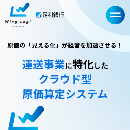
ご利用の流れ
原価の「見える化」が経営を加速させる！
お申込み
運送事業
特化
に
した
ログイン
クラウド型
原価算定システム