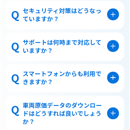
はい、当行で定期的にバックアップを
行っていますのでご安心ください。
セキュリティ対策はどうなっ
ていますか？
SSL暗号化通信を採用し、個人情報は厳
重に管理しています。
サポートは何時まで対応して
いますか？
平日9:00〜17:00まで対応しておりま
す。（銀行休業日を除く）
スマートフォンからも利用で
きますか？
現在、スマートフォンおよびタブレッ
ト等でのサービス提供は行っておりませ
車両原価データのダウンロー
ん。
ドはどうすれば良いでしょう
か？