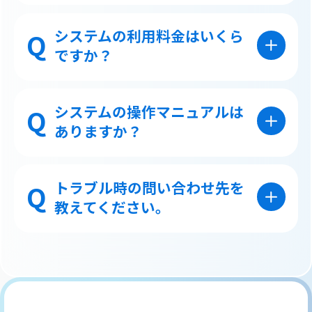
集計表などによりCSVファイルでのデー
タのダウンロード機能を用意していま
システムの利用料金はいくら
す。詳しくはマニュアルをご参照くだ
ですか？
さい。
車両1台ごとの課金プラン（月額500円/
台：税別）のみとなります。
システムの操作マニュアルは
ありますか？
はい、ログイン後のヘルプメニューか
らPDFマニュアルをダウンロードでき
トラブル時の問い合わせ先を
ます。
教えてください。
お問い合わせフォーム
よりご連絡くだ
さい。平日9:00〜17:00対応です。（銀
行休業日を除く）