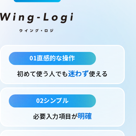
01
直感的な操作
迷わず
初めて使う人でも
使える
02
シンプル
明確
必要入力項目が