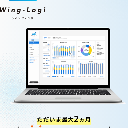
2
ただいま最大
ヵ月