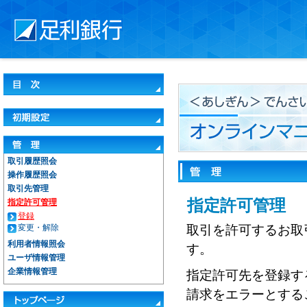
取引履歴照会
操作履歴照会
取引先管理
指定許可管理
指定許可管理
登録
変更・解除
取引を許可するお取
利用者情報照会
す。
ユーザ情報管理
企業情報管理
指定許可先を登録す
請求をエラーとする