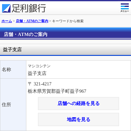
ホーム
>
店舗・ATMのご案内
> キーワードから検索
店舗・ATMのご案内
益子支店
マシコシテン
名称
益子支店
〒 321-4217
栃木県芳賀郡益子町益子967
店舗への経路を見る
住所
地図を見る