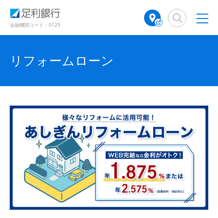
（
（
検
A
で
開
で
で
で
で
別
別
索
T
開
き
開
ウ
ウ
窓
M
金融機関コード：0129
開
開
開
き
ま
き
ィ
ィ
店
ま
ン
ン
す
ま
き
き
き
舗
す
ド
ド
）
す
）
検
ま
ま
ま
リフォームローン
ウ
ウ
）
で
で
索
す
す
す
開
開
（
き
き
）
）
）
別
ま
ま
ウ
す
す
ィ
）
）
ン
ド
ウ
で
開
き
ま
す
）