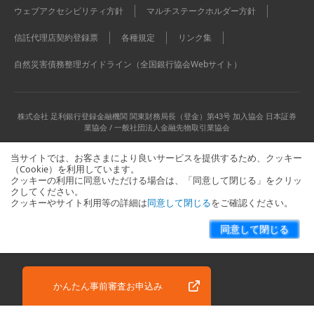
ウェブアクセシビリティ方針
マルチステークホルダー方針
信託代理店契約登録票
各種規定
リンク集
自然災害債務整理ガイドライン（全国銀行協会Webサイト）
株式会社 足利銀行
登録金融機関 関東財務局長（登金）第43号 加入協会 日本証券
業協会 / 一般社団法人金融先物取引業協会
当サイトでは、お客さまにより良いサービスを提供するため、クッキー
（Cookie）を利用しています。
クッキーの利用に同意いただける場合は、「同意して閉じる」をクリッ
クしてください。
クッキーやサイト利用等の詳細は
同意して閉じる
をご確認ください。
当サイトに関するお問い合わせはこちら
サイトマップ
同意して閉じる
Copyright © The Ashikaga Bank, Ltd. All Rights Reserved.
かんたん事前審査お申込み