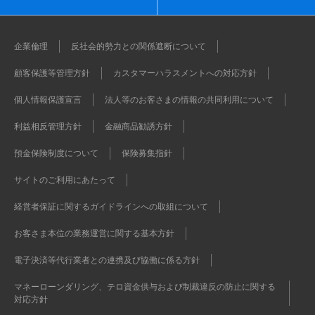
企業倫理
反社会的勢力との関係遮断について
顧客保護等管理方針
カスタマーハラスメントへの対応方針
個人情報保護宣言
法人等のお客さまの情報の共同利用について
利益相反管理方針
金融商品勧誘方針
預金保険制度について
保険募集指針
サイトのご利用にあたって
経営者保証に関するガイドラインへの取組について
お客さま本位の業務運営に関する基本方針
電子決済等代行業者との連携及び協働に係る方針
マネーローンダリング、テロ資金供与および制裁違反の防止に関する
対応方針