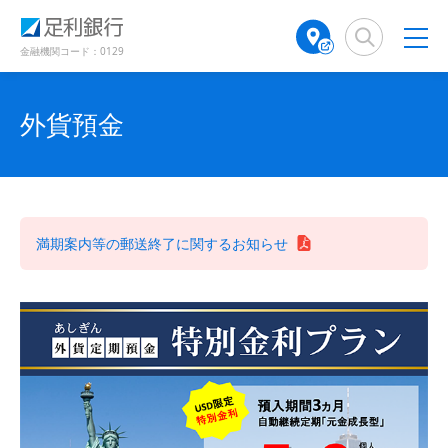
（
（
検
A
（
（
（
で
別
別
索
T
別
別
別
開
ウ
ウ
窓
M
ウ
ウ
金融機関コード：0129
ウ
き
ィ
ィ
店
ィ
ィ
ン
ン
ィ
ま
舗
ン
ン
ド
ド
す
ン
検
ド
ド
外貨預金
ウ
ウ
）
ド
で
で
索
ウ
ウ
開
開
ウ
（
で
で
き
き
別
開
開
で
ま
ま
ウ
き
き
開
す
す
ィ
ま
ま
）
）
き
ン
す
す
満期案内等の郵送終了に関するお知らせ
ま
ド
）
）
す
ウ
）
で
開
き
ま
す
）