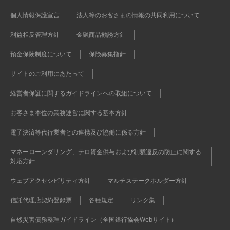
個人情報保護宣言
法人等のお客さまの情報の共同利用について
利益相反管理方針
金融商品勧誘方針
預金保険制度について
保険募集指針
サイトのご利用にあたって
経営者保証に関するガイドラインへの取組について
お客さま本位の業務運営に関する基本方針
電子決済等代行業者との連携及び協働に係る方針
マネーローンダリング、テロ資金供与および制裁違反の防止に関する
対応方針
ウェブアクセシビリティ方針
マルチステークホルダー方針
信託代理店契約登録票
各種規定
リンク集
自然災害債務整理ガイドライン（全国銀行協会Webサイト）