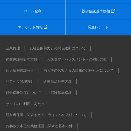
ローン金利
投資信託基準価額
マーケット情報
調査レポート
企業倫理
反社会的勢力との関係遮断について
顧客保護等管理方針
カスタマーハラスメントへの対応方針
個人情報保護宣言
法人等のお客さまの情報の共同利用について
利益相反管理方針
金融商品勧誘方針
預金保険制度について
保険募集指針
サイトのご利用にあたって
経営者保証に関するガイドラインへの取組について
お客さま本位の業務運営に関する基本方針