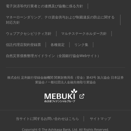
電子決済等代行業者との連携及び協働に係る方針
マネーローンダリング、テロ資金供与および制裁違反の防止に関する
対応方針
ウェブアクセシビリティ方針
マルチステークホルダー方針
信託代理店契約登録票
各種規定
リンク集
自然災害債務整理ガイドライン（全国銀行協会Webサイト）
株式会社 足利銀行
登録金融機関 関東財務局長（登金）第43号 加入協会 日本証券
業協会 / 一般社団法人金融先物取引業協会
当サイトに関するお問い合わせはこちら
サイトマップ
Copyright © The Ashikaga Bank, Ltd. All Rights Reserved.