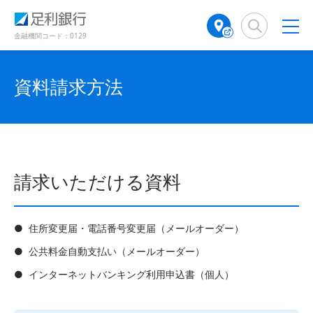
（
（
検
A
（
別
別
索
T
別
ウ
ウ
窓
M
ウ
金融機関コード：0129
ィ
ィ
店
ィ
ン
ン
舗
ン
ド
ド
検
ド
資料請求方法
ウ
ウ
で
で
索
ウ
開
開
（
で
き
き
別
開
ま
ま
ウ
き
す
す
ィ
ま
）
）
ン
す
請求いただける資料
ド
）
ウ
で
開
●
住所変更届・電話番号変更届（メールオーダー）
き
●
公共料金自動支払い（メールオーダー）
ま
す
●
インターネットバンキング利用申込書（個人）
）