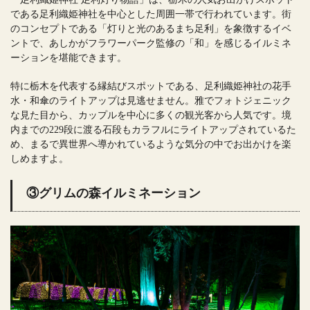
である足利織姫神社を中心とした周囲一帯で行われています。街
のコンセプトである「灯りと光のあるまち足利」を象徴するイベ
ントで、あしかがフラワーパーク監修の「和」を感じるイルミネ
ーションを堪能できます。
特に栃木を代表する縁結びスポットである、足利織姫神社の花手
水・和傘のライトアップは見逃せません。雅でフォトジェニック
な見た目から、カップルを中心に多くの観光客から人気です。境
内までの229段に渡る石段もカラフルにライトアップされているた
め、まるで異世界へ導かれているような気分の中でお出かけを楽
しめますよ。
③グリムの森イルミネーション