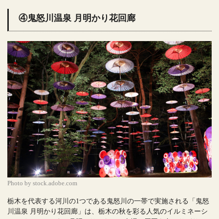
④鬼怒川温泉 月明かり花回廊
Photo by stock.adobe.com
栃木を代表する河川の1つである鬼怒川の一帯で実施される「鬼怒
川温泉 月明かり花回廊」は、栃木の秋を彩る人気のイルミネーシ