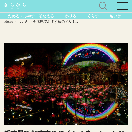
ためる・ふやす・そなえる
かりる
くらす
ちいき
Home
ちいき
栃木県でおすすめのイルミ...
>
>