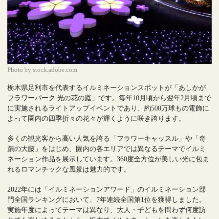
Photo by stock.adobe.com
栃木県足利市を代表するイルミネーションスポットが「あしかが
フラワーパーク 光の花の庭」です。毎年10月頃から翌年2月頃まで
に実施されるライトアップイベントであり、約500万球もの電飾に
よって園内の四季折々の花々が輝くように咲き誇ります。
多くの観光客から高い人気を誇る「フラワーキャッスル」や「奇
蹟の大藤」をはじめ、園内の各エリアでは異なるテーマでイルミ
ネーション作品を展示しています。360度全方位が美しい光に包ま
れるロマンチックな風景は魅力的です。
2022年には「イルミネーションアワード」のイルミネーション部
門全国ランキングにおいて、7年連続全国第1位を獲得しました。
実施年度によってテーマは異なり、大人・子どもを問わず何度訪