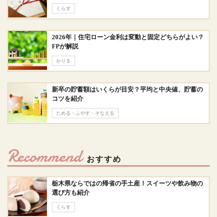
くらす
2026年｜住宅ローン金利は変動と固定どちらがよい？
FPが解説
かりる
新卒の貯蓄額はいくらが目安？平均と中央値、貯蓄の
コツを紹介
ためる・ふやす・そなえる
Recommend
おすすめ
栃木県ならではの帰省の手土産！スイーツや飲み物の
選び方も紹介
くらす