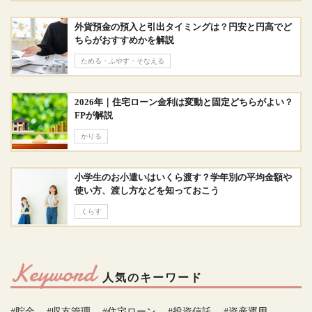
外貨預金の預入と引出タイミングは？円安と円高でど
ちらがおすすめかを解説
ためる・ふやす・そなえる
2026年｜住宅ローン金利は変動と固定どちらがよい？
FPが解説
かりる
小学生のお小遣いはいくら渡す？学年別の平均金額や
使い方、渡し方などを知っておこう
くらす
Keyword
人気のキーワード
#貯金
#収支管理
#住宅ローン
#投資信託
#資産運用