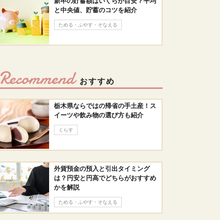
新卒の貯蓄額はいくらが目安？平均
と中央値、貯蓄のコツを紹介
ためる・ふやす・そなえる
Recommend
おすすめ
栃木県ならではの帰省の手土産！ス
イーツや飲み物の選び方も紹介
くらす
外貨預金の預入と引出タイミング
は？円安と円高でどちらがおすすめ
かを解説
ためる・ふやす・そなえる