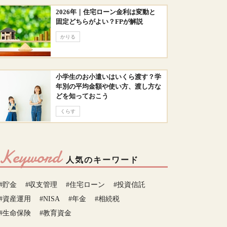
2026年｜住宅ローン金利は変動と
固定どちらがよい？FPが解説
かりる
小学生のお小遣いはいくら渡す？学
年別の平均金額や使い方、渡し方な
どを知っておこう
くらす
Keyword
人気のキーワード
#貯金
#収支管理
#住宅ローン
#投資信託
#資産運用
#NISA
#年金
#相続税
#生命保険
#教育資金