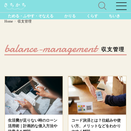
ためる・ふやす・そなえる
かりる
くらす
ちいき
Home
収支管理
>
balance-management
収支管理
生活費が足りない時のローン
コード決済とは？仕組みや使
活用術｜計画的な借入方法や
い方、メリットなどをわかり