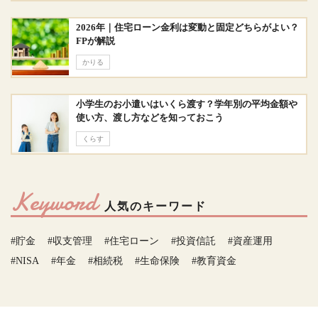
2026年｜住宅ローン金利は変動と固定どちらがよい？
FPが解説
かりる
小学生のお小遣いはいくら渡す？学年別の平均金額や
使い方、渡し方などを知っておこう
くらす
Keyword
人気のキーワード
#貯金
#収支管理
#住宅ローン
#投資信託
#資産運用
#NISA
#年金
#相続税
#生命保険
#教育資金