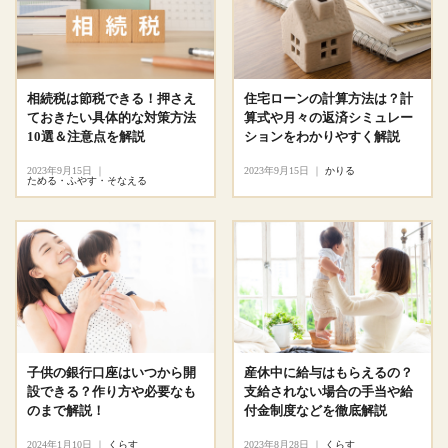
相続税は節税できる！押さえ
住宅ローンの計算方法は？計
ておきたい具体的な対策方法
算式や月々の返済シミュレー
10選＆注意点を解説
ションをわかりやすく解説
2023年9月15日
｜
2023年9月15日
｜
かりる
ためる・ふやす・そなえる
子供の銀行口座はいつから開
産休中に給与はもらえるの？
設できる？作り方や必要なも
支給されない場合の手当や給
のまで解説！
付金制度などを徹底解説
2024年1月10日
｜
くらす
2023年8月28日
｜
くらす