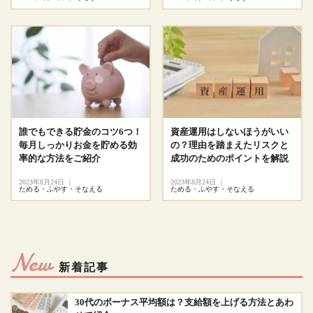
誰でもできる貯金のコツ6つ！
資産運用はしないほうがいい
毎月しっかりお金を貯める効
の？理由を踏まえたリスクと
率的な方法をご紹介
成功のためのポイントを解説
2023年8月24日
｜
2023年8月24日
｜
ためる・ふやす・そなえる
ためる・ふやす・そなえる
New
新着記事
30代のボーナス平均額は？支給額を上げる方法とあわ