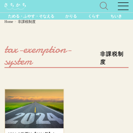
ためる・ふやす・そなえる
かりる
くらす
ちいき
Home
非課税制度
>
tax-exemption-
非課税制
system
度