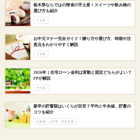
栃木県ならではの帰省の手土産！スイーツや飲み物の
選び方も紹介
くらす
お中元マナー完全ガイド！贈り方や選び方、時期や注
意点をわかりやすく解説
くらす
2026年｜住宅ローン金利は変動と固定どちらがよい？
FPが解説
かりる
新卒の貯蓄額はいくらが目安？平均と中央値、貯蓄の
コツを紹介
ためる・ふやす・そなえる