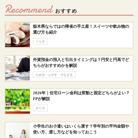
Recommend
おすすめ
栃木県ならではの帰省の手土産！スイーツや飲み物の
選び方も紹介
くらす
外貨預金の預入と引出タイミングは？円安と円高でど
ちらがおすすめかを解説
ためる・ふやす・そなえる
2026年｜住宅ローン金利は変動と固定どちらがよい？
FPが解説
かりる
小学生のお小遣いはいくら渡す？学年別の平均金額や
使い方、渡し方などを知っておこう