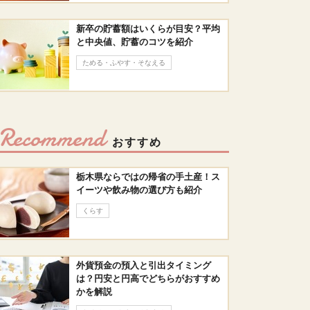
新卒の貯蓄額はいくらが目安？平均
と中央値、貯蓄のコツを紹介
ためる・ふやす・そなえる
Recommend
おすすめ
栃木県ならではの帰省の手土産！ス
イーツや飲み物の選び方も紹介
くらす
外貨預金の預入と引出タイミング
は？円安と円高でどちらがおすすめ
かを解説