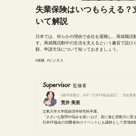
失業保険はいつもらえる？
いて解説
日本では、何らかの理由で会社を退職し、再就職活
す。再就職活動中の生活を支えるという趣旨で設け
額、申請方法について知っておきましょう。
#保険
#ビジネス
Supervisor
監修者
2級FP技能士、AFP（日本FP協会認定）、貸金業
荒井 美亜
立教大学大学院経済学研究科卒業。
「ささいな疑問や悩みを拾い上げ、前に進む原動力に変
日本FP協会の消費者向けイベントにも講師として登壇経