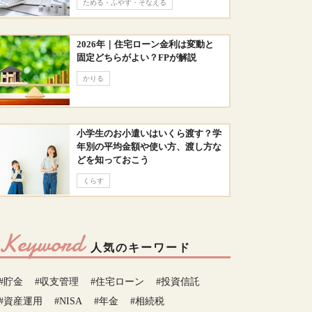
ためる・ふやす・そなえる
2026年｜住宅ローン金利は変動と
固定どちらがよい？FPが解説
かりる
小学生のお小遣いはいくら渡す？学
年別の平均金額や使い方、渡し方な
どを知っておこう
くらす
Keyword
人気のキーワード
#貯金
#収支管理
#住宅ローン
#投資信託
#資産運用
#NISA
#年金
#相続税