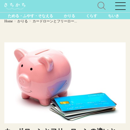
ためる・ふやす・そなえる
かりる
くらす
ちいき
Home
かりる
カードローンとフリーロー...
>
>