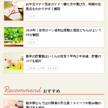
お中元マナー完全ガイド！贈り方や選び方、時期や注
意点をわかりやすく解説
くらす
2026年｜住宅ローン金利は変動と固定どちらがよい？
FPが解説
かりる
新卒の貯蓄額はいくらが目安？平均と中央値、貯蓄の
コツを紹介
ためる・ふやす・そなえる
Recommend
おすすめ
栃木県ならではの帰省の手土産！スイーツや飲み物の
選び方も紹介