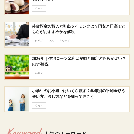
くらす
外貨預金の預入と引出タイミングは？円安と円高でど
ちらがおすすめかを解説
ためる・ふやす・そなえる
2026年｜住宅ローン金利は変動と固定どちらがよい？
FPが解説
かりる
小学生のお小遣いはいくら渡す？学年別の平均金額や
使い方、渡し方などを知っておこう
くらす
Keyword
人気のキーワード