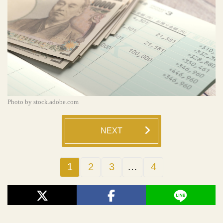
Photo by stock.adobe.com
NEXT
1
2
3
…
4