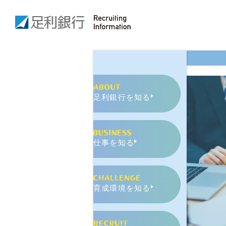
ン
取
入
パ
組
行
ニ
み
員
ー
座
談
と
会
ち
ぎ
足利銀行を知る
の
魅
力
仕事を知る
会社
概
要・
育成環境を知る
沿革