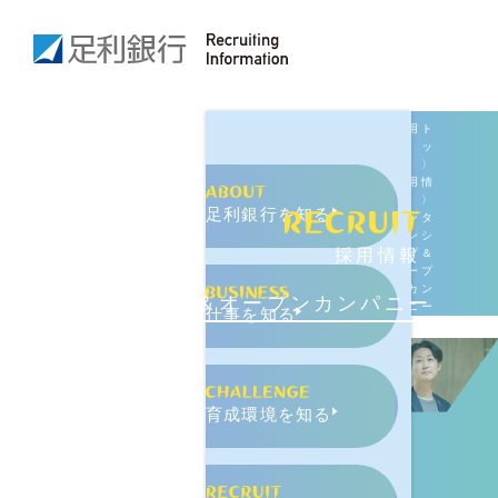
採用ト
ッ
プ
〉
採用情
報
〉
足利銀行を知る
インタ
ーンシ
採用情報
ップ＆
オープ
ンカン
インターンシップ＆オープンカンパニー
パニー
仕事を知る
育成環境を知る