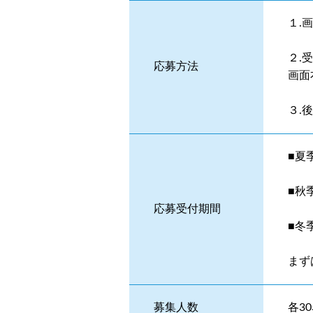
１.
２.
応募方法
画面
３.
■夏
■秋
応募受付期間
■冬
まず
募集人数
各3