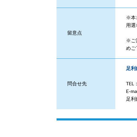
※本
用選
留意点
※ご
めご
足利
問合せ先
TE
E-m
足利