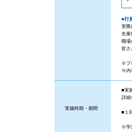
●行
実際
先輩
職場
皆さ
※プ
※内
■実
詳細
実施時期・期間
■１
※学