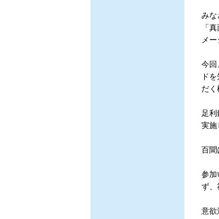
みな
「真
メー
今回
ドを
だく
足利
実施
百聞
参加
ず、
意欲