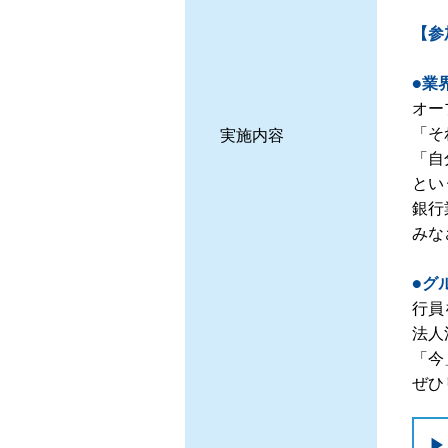
【参
●業
オー
「そ
実施内容
「自
とい
銀行
みな
●グ
行員
法人
「今
ぜひ
▶