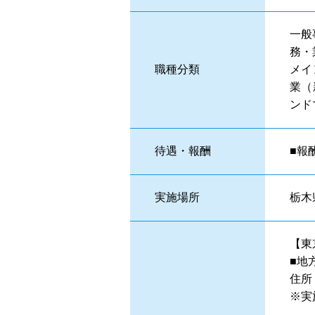
一般
務・
職種分類
メイ
業（
ンド
待遇・報酬
■報
実施場所
栃木
【東
■地
住所
※実