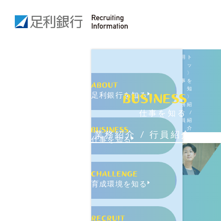
採用ト
ッ
プ
〉
仕事を
知
足利銀行を知る
る
〉
業務紹
仕事を知る
介 /
行員紹
介
業務紹介 / 行員紹介
仕事を知る
育成環境を知る