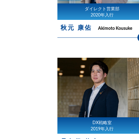
ダイレクト営業部
2020年入行
秋元 康佑
Akimoto Kousuke
DX戦略室
2019年入行