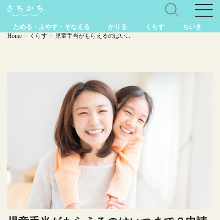
ためる・ふやす・そなえる
かりる
くらす
ちいき
Home
くらす
児童手当がもらえるのはい...
>
>