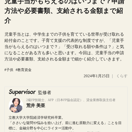
児童手当がもらえるのはいつまで？申請
方法や必要書類、支給される金額まで紹
介
児童手当とは、中学生までの子供を育てている世帯が受け取れる
給付金のことです。子育て支援の代表的な制度ですが、「児童手
当がもらえるのはいつまで？」「受け取れる額や条件は？」と気
になることがある方も多いと思います。今回は、児童手当の申請
方法や必要書類、支給される金額まで細かく紹介していきます。
#子供
#教育資金
2024年1月25日
｜
くらす
Supervisor
監修者
2級FP技能士、AFP（日本FP協会認定）、貸金業務取扱主任者
荒井 美亜
立教大学大学院経済学研究科卒業。
「ささいな疑問や悩みを拾い上げ、前に進む原動力に変える」ことを目
標に、金融分野を中心にライター活動中。