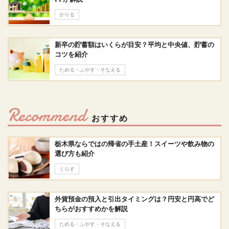
かりる
新卒の貯蓄額はいくらが目安？平均と中央値、貯蓄の
コツを紹介
ためる・ふやす・そなえる
Recommend
おすすめ
栃木県ならではの帰省の手土産！スイーツや飲み物の
選び方も紹介
くらす
外貨預金の預入と引出タイミングは？円安と円高でど
ちらがおすすめかを解説
ためる・ふやす・そなえる