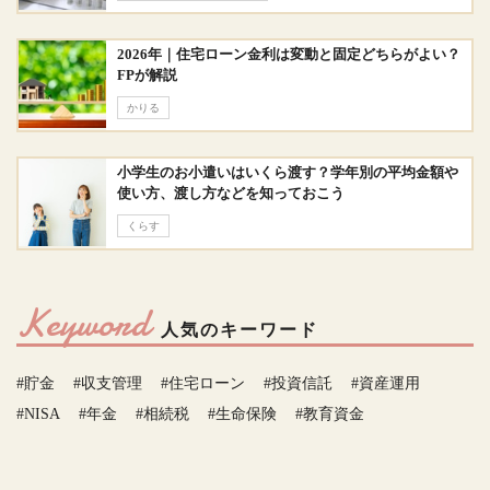
2026年｜住宅ローン金利は変動と固定どちらがよい？
FPが解説
かりる
小学生のお小遣いはいくら渡す？学年別の平均金額や
使い方、渡し方などを知っておこう
くらす
Keyword
人気のキーワード
#貯金
#収支管理
#住宅ローン
#投資信託
#資産運用
#NISA
#年金
#相続税
#生命保険
#教育資金