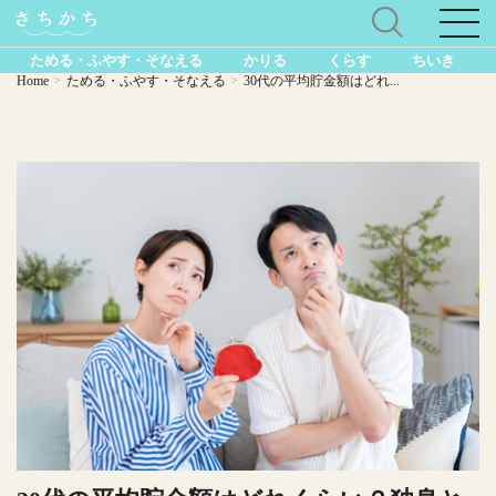
ためる・ふやす・そなえる
かりる
くらす
ちいき
Home
ためる・ふやす・そなえる
30代の平均貯金額はどれ...
>
>