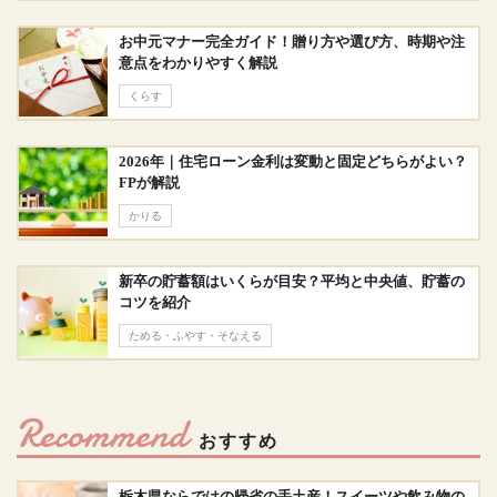
お中元マナー完全ガイド！贈り方や選び方、時期や注
意点をわかりやすく解説
くらす
2026年｜住宅ローン金利は変動と固定どちらがよい？
FPが解説
かりる
新卒の貯蓄額はいくらが目安？平均と中央値、貯蓄の
コツを紹介
ためる・ふやす・そなえる
Recommend
おすすめ
栃木県ならではの帰省の手土産！スイーツや飲み物の