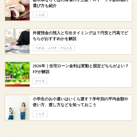
選び方も紹介
くらす
外貨預金の預入と引出タイミングは？円安と円高でど
ちらがおすすめかを解説
ためる・ふやす・そなえる
2026年｜住宅ローン金利は変動と固定どちらがよい？
FPが解説
かりる
小学生のお小遣いはいくら渡す？学年別の平均金額や
使い方、渡し方などを知っておこう
くらす