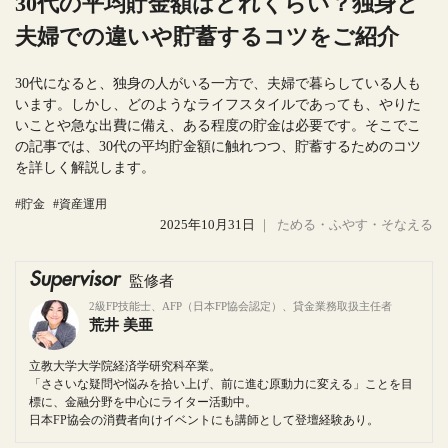
30代の平均貯金額はどれくらい？独身と
夫婦での違いや貯蓄するコツをご紹介
30代になると、独身の人がいる一方で、夫婦で暮らしている人も
います。しかし、どのようなライフスタイルであっても、やりた
いことや急な出費に備え、ある程度の貯金は必要です。そこでこ
の記事では、30代の平均貯金額に触れつつ、貯蓄するためのコツ
を詳しく解説します。
#貯金
#資産運用
2025年10月31日
｜
ためる・ふやす・そなえる
Supervisor
監修者
2級FP技能士、AFP（日本FP協会認定）、貸金業務取扱主任者
荒井 美亜
立教大学大学院経済学研究科卒業。
「ささいな疑問や悩みを拾い上げ、前に進む原動力に変える」ことを目
標に、金融分野を中心にライター活動中。
日本FP協会の消費者向けイベントにも講師として登壇経験あり。