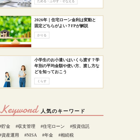
ためる・ふやす・そなえる
2026年｜住宅ローン金利は変動と
固定どちらがよい？FPが解説
かりる
小学生のお小遣いはいくら渡す？学
年別の平均金額や使い方、渡し方な
どを知っておこう
くらす
Keyword
人気のキーワード
#貯金
#収支管理
#住宅ローン
#投資信託
#資産運用
#NISA
#年金
#相続税