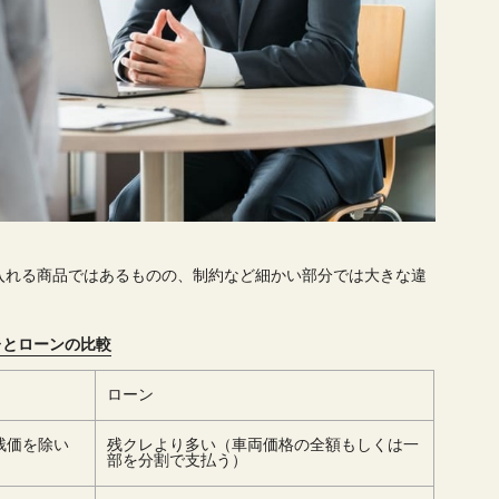
入れる商品ではあるものの、制約など細かい部分では大きな違
レとローンの比較
ローン
残価を除い
残クレより多い（車両価格の全額もしくは一
部を分割で支払う）