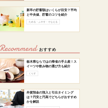
新卒の貯蓄額はいくらが目安？平均
と中央値、貯蓄のコツを紹介
ためる・ふやす・そなえる
Recommend
おすすめ
栃木県ならではの帰省の手土産！ス
イーツや飲み物の選び方も紹介
くらす
外貨預金の預入と引出タイミング
は？円安と円高でどちらがおすすめ
かを解説