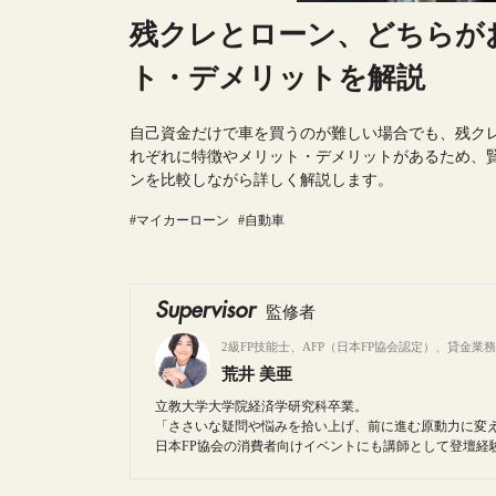
残クレとローン、どちらが
ト・デメリットを解説
自己資金だけで車を買うのが難しい場合でも、残ク
れぞれに特徴やメリット・デメリットがあるため、
ンを比較しながら詳しく解説します。
#マイカーローン
#自動車
Supervisor
監修者
2級FP技能士、AFP（日本FP協会認定）、貸金業
荒井 美亜
立教大学大学院経済学研究科卒業。
「ささいな疑問や悩みを拾い上げ、前に進む原動力に変
日本FP協会の消費者向けイベントにも講師として登壇経