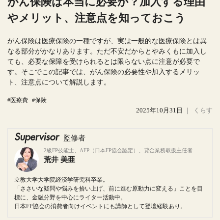
がん保険は本当に必要か？加入する理由
やメリット、注意点を知っておこう
がん保険は医療保険の一種ですが、実は一般的な医療保険とは異
なる部分がかなりあります。ただ不安だからとやみくもに加入し
ても、必要な保障を受けられるとは限らない点に注意が必要で
す。そこでこの記事では、がん保険の必要性や加入するメリッ
ト、注意点について解説します。
#医療費
#保険
2025年10月31日
｜
くらす
Supervisor
監修者
2級FP技能士、AFP（日本FP協会認定）、貸金業務取扱主任者
荒井 美亜
立教大学大学院経済学研究科卒業。
「ささいな疑問や悩みを拾い上げ、前に進む原動力に変える」ことを目
標に、金融分野を中心にライター活動中。
日本FP協会の消費者向けイベントにも講師として登壇経験あり。