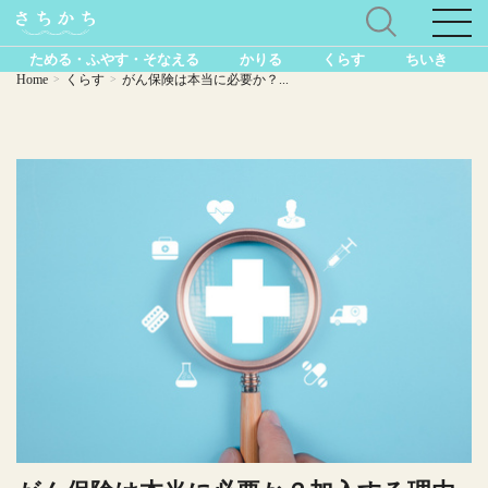
ためる・ふやす・そなえる
かりる
くらす
ちいき
Home
くらす
がん保険は本当に必要か？...
>
>