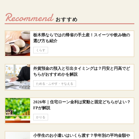
Recommend
おすすめ
栃木県ならではの帰省の手土産！スイーツや飲み物の
選び方も紹介
くらす
外貨預金の預入と引出タイミングは？円安と円高でど
ちらがおすすめかを解説
ためる・ふやす・そなえる
2026年｜住宅ローン金利は変動と固定どちらがよい？
FPが解説
かりる
小学生のお小遣いはいくら渡す？学年別の平均金額や