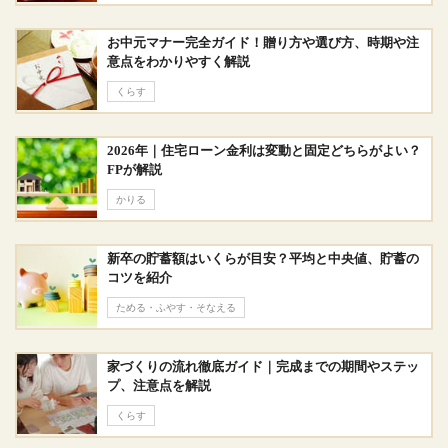
お中元マナー完全ガイド！贈り方や選び方、時期や注
意点をわかりやすく解説
くらす
2026年｜住宅ローン金利は変動と固定どちらがよい？
FPが解説
かりる
新卒の貯蓄額はいくらが目安？平均と中央値、貯蓄の
コツを紹介
ためる・ふやす・そなえる
家づくりの流れ徹底ガイド｜完成までの期間やステッ
プ、注意点を解説
くらす