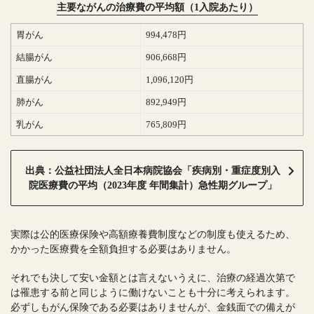
主要ながんの治療費の平均額（1入院あたり）
胃がん
994,478円
結腸がん
906,668円
直腸がん
1,096,120円
肺がん
892,949円
乳がん
765,809円
出典：公益社団法人全日本病院協会「疾病別・重症度別入
院医療費の平均（2023年度 年間集計）急性期グループ」
実際は公的医療保険や高額療養費制度などの制度も使えるため、
かかった医療費を全額負担する必要はありません。
それでも決して安い金額とは言えないうえに、治療の経過次第で
は罹患する前と同じように働けないことも十分に考えられます。
必ずしもがん保険である必要はありませんが、金銭面での備えが