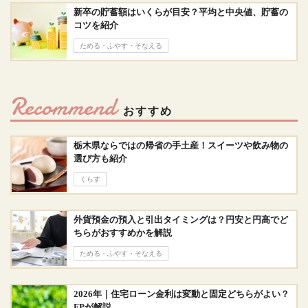
新卒の貯蓄額はいくらが目安？平均と中央値、貯蓄の
コツを紹介
ためる・ふやす・そなえる
Recommend
おすすめ
栃木県ならではの帰省の手土産！スイーツや飲み物の
選び方も紹介
くらす
外貨預金の預入と引出タイミングは？円安と円高でど
ちらがおすすめかを解説
ためる・ふやす・そなえる
2026年｜住宅ローン金利は変動と固定どちらがよい？
FPが解説