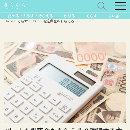
ためる・ふやす・そなえる
かりる
くらす
ちいき
Home
くらす
パートも退職金をもらえる...
>
>