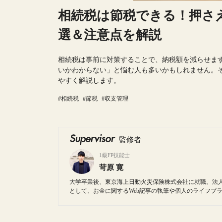
相続税は節税できる！押さ
選＆注意点を解説
相続税は事前に対策することで、納税額を減らせま
いかわからない」と悩む人も多いかもしれません。そ
やすく解説します。
#相続税
#節税
#収支管理
Supervisor
監修者
1級FP技能士
苛原 寛
大学卒業後、東京海上日動火災保険株式会社に就職。法
として、お金に関するWeb記事の執筆や個人のライフプ