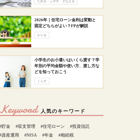
ためる・ふやす・そなえる
2026年｜住宅ローン金利は変動と
固定どちらがよい？FPが解説
かりる
小学生のお小遣いはいくら渡す？学
年別の平均金額や使い方、渡し方な
どを知っておこう
くらす
Keyword
人気のキーワード
#貯金
#収支管理
#住宅ローン
#投資信託
#資産運用
#NISA
#年金
#相続税