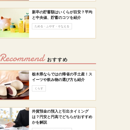
新卒の貯蓄額はいくらが目安？平均
と中央値、貯蓄のコツを紹介
ためる・ふやす・そなえる
Recommend
おすすめ
栃木県ならではの帰省の手土産！ス
イーツや飲み物の選び方も紹介
くらす
外貨預金の預入と引出タイミング
は？円安と円高でどちらがおすすめ
かを解説