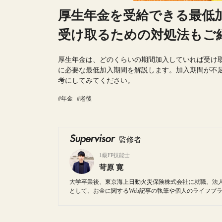
厚生年金を受給できる最低
受け取るための対処法もご
厚生年金は、どのくらいの期間加入していれば受け
に必要な最低加入期間を解説します。加入期間が不
考にしてみてください。
#年金
#老後
Supervisor
監修者
1級FP技能士
苛原 寛
大学卒業後、東京海上日動火災保険株式会社に就職。法
として、お金に関するWeb記事の執筆や個人のライフプ