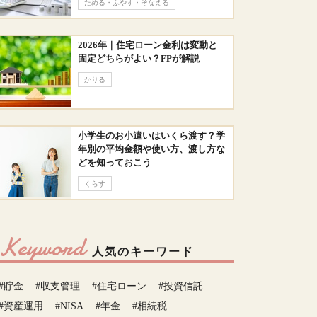
ためる・ふやす・そなえる
2026年｜住宅ローン金利は変動と
固定どちらがよい？FPが解説
かりる
小学生のお小遣いはいくら渡す？学
年別の平均金額や使い方、渡し方な
どを知っておこう
くらす
Keyword
人気のキーワード
#貯金
#収支管理
#住宅ローン
#投資信託
#資産運用
#NISA
#年金
#相続税