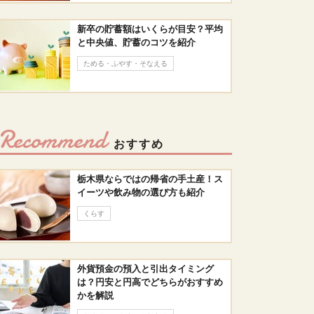
新卒の貯蓄額はいくらが目安？平均
と中央値、貯蓄のコツを紹介
ためる・ふやす・そなえる
Recommend
おすすめ
栃木県ならではの帰省の手土産！ス
イーツや飲み物の選び方も紹介
くらす
外貨預金の預入と引出タイミング
は？円安と円高でどちらがおすすめ
かを解説