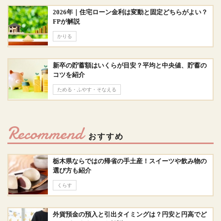
2026年｜住宅ローン金利は変動と固定どちらがよい？
FPが解説
かりる
新卒の貯蓄額はいくらが目安？平均と中央値、貯蓄の
コツを紹介
ためる・ふやす・そなえる
Recommend
おすすめ
栃木県ならではの帰省の手土産！スイーツや飲み物の
選び方も紹介
くらす
外貨預金の預入と引出タイミングは？円安と円高でど