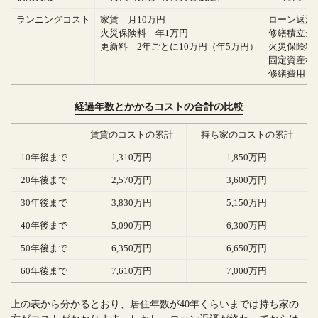
ランニングコスト
家賃 月10万円
ローン返済
火災保険料 年1万円
修繕積立金
更新料 2年ごとに10万円（年5万円）
火災保険料
固定資産税
修繕費用 2
経過年数とかかるコストの合計の比較
賃貸のコストの累計
持ち家のコストの累計
10年後まで
1,310万円
1,850万円
20年後まで
2,570万円
3,600万円
30年後まで
3,830万円
5,150万円
40年後まで
5,090万円
6,300万円
50年後まで
6,350万円
6,650万円
60年後まで
7,610万円
7,000万円
上の表から分かるとおり、居住年数が40年くらいまでは持ち家の