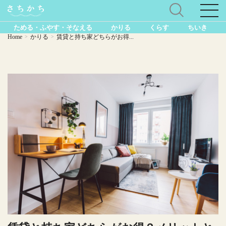
ためる・ふやす・そなえる
かりる
くらす
ちいき
Home
かりる
賃貸と持ち家どちらがお得...
>
>