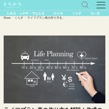
ためる・ふやす・そなえる
かりる
くらす
ちいき
Home
くらす
ライフプラン表の作り方を...
>
>