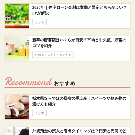
2026年｜住宅ローン金利は変動と固定どちらがよい？
FPが解説
かりる
新卒の貯蓄額はいくらが目安？平均と中央値、貯蓄の
コツを紹介
ためる・ふやす・そなえる
Recommend
おすすめ
栃木県ならではの帰省の手土産！スイーツや飲み物の
選び方も紹介
くらす
外貨預金の預入と引出タイミングは？円安と円高でど