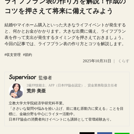
ライフプラン表の作り方を解説！作成の
コツを押さえて将来に備えてみよう
結婚やマイホーム購入といった大きなライフイベントが発生する
と、何かとお金がかかります。大きな出費に備え、ライフプラン
表を作って支出が発生するタイミングを押さえておきましょう。
今回の記事では、ライフプラン表の作り方とコツを解説します。
#収支管理
#節約
2025年10月31日
｜
くらす
Supervisor
監修者
2級FP技能士、AFP（日本FP協会認定）、貸金業務取扱主任者
荒井 美亜
立教大学大学院経済学研究科卒業。
「ささいな疑問や悩みを拾い上げ、前に進む原動力に変える」ことを目
標に、金融分野を中心にライター活動中。
日本FP協会の消費者向けイベントにも講師として登壇経験あり。