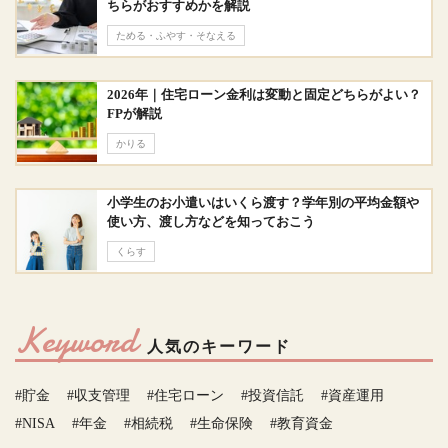
ちらがおすすめかを解説
ためる・ふやす・そなえる
2026年｜住宅ローン金利は変動と固定どちらがよい？
FPが解説
かりる
小学生のお小遣いはいくら渡す？学年別の平均金額や
使い方、渡し方などを知っておこう
くらす
Keyword
人気のキーワード
#貯金
#収支管理
#住宅ローン
#投資信託
#資産運用
#NISA
#年金
#相続税
#生命保険
#教育資金