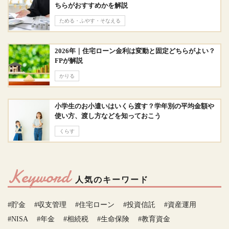
ちらがおすすめかを解説
ためる・ふやす・そなえる
2026年｜住宅ローン金利は変動と固定どちらがよい？
FPが解説
かりる
小学生のお小遣いはいくら渡す？学年別の平均金額や
使い方、渡し方などを知っておこう
くらす
Keyword
人気のキーワード
#貯金
#収支管理
#住宅ローン
#投資信託
#資産運用
#NISA
#年金
#相続税
#生命保険
#教育資金