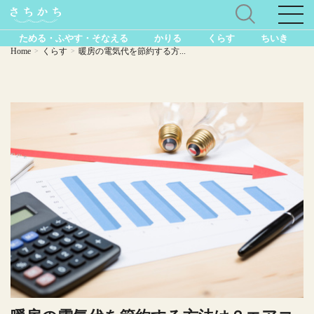
ためる・ふやす・そなえる
かりる
くらす
ちいき
Home
くらす
暖房の電気代を節約する方...
>
>