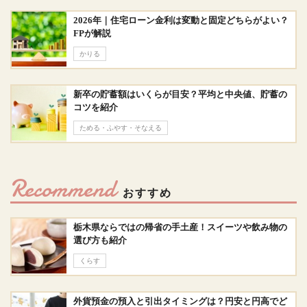
2026年｜住宅ローン金利は変動と固定どちらがよい？
FPが解説
かりる
新卒の貯蓄額はいくらが目安？平均と中央値、貯蓄の
コツを紹介
ためる・ふやす・そなえる
Recommend
おすすめ
栃木県ならではの帰省の手土産！スイーツや飲み物の
選び方も紹介
くらす
外貨預金の預入と引出タイミングは？円安と円高でど