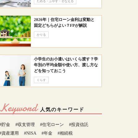
ためる・ふやす・そなえる
2026年｜住宅ローン金利は変動と
固定どちらがよい？FPが解説
かりる
小学生のお小遣いはいくら渡す？学
年別の平均金額や使い方、渡し方な
どを知っておこう
くらす
Keyword
人気のキーワード
#貯金
#収支管理
#住宅ローン
#投資信託
#資産運用
#NISA
#年金
#相続税