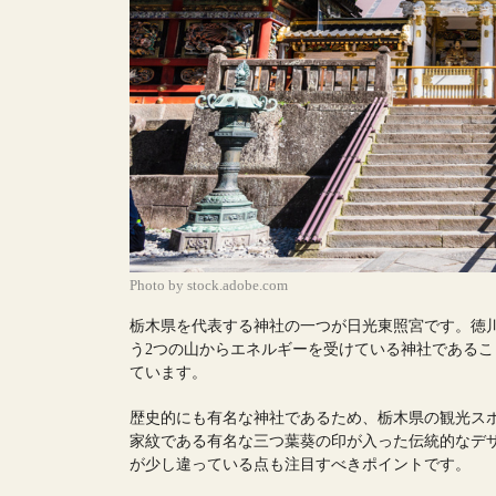
Photo by stock.adobe.com
栃木県を代表する神社の一つが日光東照宮です。徳
う2つの山からエネルギーを受けている神社である
ています。
歴史的にも有名な神社であるため、栃木県の観光ス
家紋である有名な三つ葉葵の印が入った伝統的なデ
が少し違っている点も注目すべきポイントです。