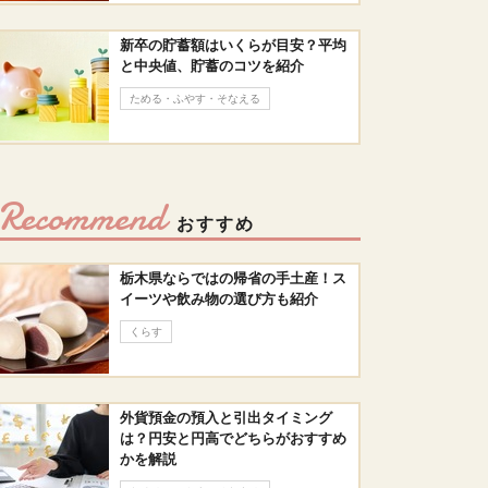
新卒の貯蓄額はいくらが目安？平均
と中央値、貯蓄のコツを紹介
ためる・ふやす・そなえる
Recommend
おすすめ
栃木県ならではの帰省の手土産！ス
イーツや飲み物の選び方も紹介
くらす
外貨預金の預入と引出タイミング
は？円安と円高でどちらがおすすめ
かを解説