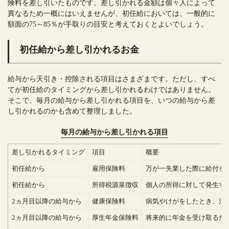
険料を差し引いたものです。差し引かれる金額は個々人によって
異なるため一概にはいえませんが、初任給においては、一般的に
額面の75～85％が手取りの目安と考えておくとよいでしょう。
初任給から差し引かれるお金
給与から天引き・控除される項目はさまざまです。ただし、すべ
てが初任給のタイミングから差し引かれるわけではありません。
そこで、毎月の給与から差し引かれる項目を、いつの給与から差
し引かれるのかも含めて整理しました。
毎月の給与から差し引かれる項目
差し引かれるタイミング
項目
概要
初任給から
雇用保険料
万が一失業した際に給付を受
初任給から
所得税源泉徴収
個人の所得に対して発生す
2ヵ月目以降の給与から
健康保険料
病気やけがをしたとき、治
2ヵ月目以降の給与から
厚生年金保険料
将来的に年金を受け取るた