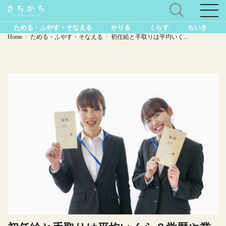
ためる・ふやす・そなえる
かりる
くらす
ちいき
Home
ためる・ふやす・そなえる
初任給と手取りは平均いく...
>
>