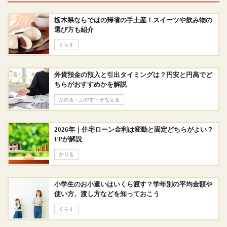
栃木県ならではの帰省の手土産！スイーツや飲み物の
選び方も紹介
くらす
外貨預金の預入と引出タイミングは？円安と円高でど
ちらがおすすめかを解説
ためる・ふやす・そなえる
2026年｜住宅ローン金利は変動と固定どちらがよい？
FPが解説
かりる
小学生のお小遣いはいくら渡す？学年別の平均金額や
使い方、渡し方などを知っておこう
くらす