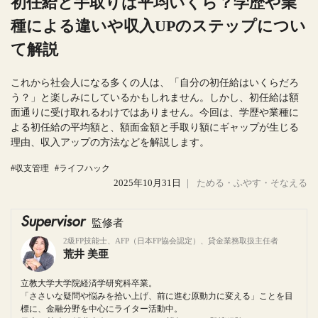
初任給と手取りは平均いくら？学歴や業
種による違いや収入UPのステップについ
て解説
これから社会人になる多くの人は、「自分の初任給はいくらだろ
う？」と楽しみにしているかもしれません。しかし、初任給は額
面通りに受け取れるわけではありません。今回は、学歴や業種に
よる初任給の平均額と、額面金額と手取り額にギャップが生じる
理由、収入アップの方法などを解説します。
#収支管理
#ライフハック
2025年10月31日
｜
ためる・ふやす・そなえる
Supervisor
監修者
2級FP技能士、AFP（日本FP協会認定）、貸金業務取扱主任者
荒井 美亜
立教大学大学院経済学研究科卒業。
「ささいな疑問や悩みを拾い上げ、前に進む原動力に変える」ことを目
標に、金融分野を中心にライター活動中。