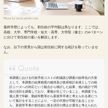
Photo by stock.adobe.com
最終学歴によっても、初任給の平均額は異なります。ここでは、
高校、大学、専門学校・短大・高専、大学院（修士）の4パターン
に分けて初任給の違いを解説します。
なお、以下の背景から国は初任給に関する統計を取っていませ
ん。
本調査における行政手続コストの削減及び調査の効率化の方策
として、本調査の結果精度の維持及び政府統計全体としての統
計ニーズへの対応という観点から検討した結果、他の統計で同
様の項目を調査しており、重複が生じていること、本調査でも
個人票で年齢、勤続年数等から新規学卒者と考えられる者につ
いて集計をすることにより、一定の代替が可能であることか
ら、新規学卒者の初任給に係る項目の廃止が適当と考えられた