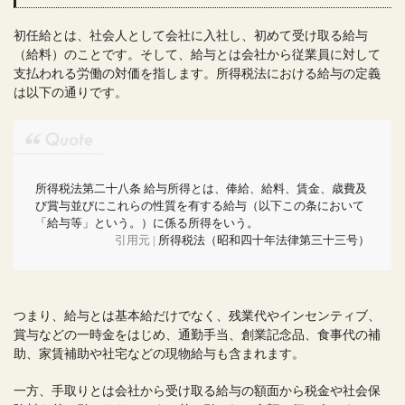
初任給とは、社会人として会社に入社し、初めて受け取る給与
（給料）のことです。そして、給与とは会社から従業員に対して
支払われる労働の対価を指します。所得税法における給与の定義
は以下の通りです。
所得税法第二十八条 給与所得とは、俸給、給料、賃金、歳費及
び賞与並びにこれらの性質を有する給与（以下この条において
「給与等」という。）に係る所得をいう。
引用元 |
所得税法（昭和四十年法律第三十三号）
つまり、給与とは基本給だけでなく、残業代やインセンティブ、
賞与などの一時金をはじめ、通勤手当、創業記念品、食事代の補
助、家賃補助や社宅などの現物給与も含まれます。
一方、手取りとは会社から受け取る給与の額面から税金や社会保