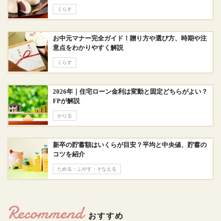
くらす
お中元マナー完全ガイド！贈り方や選び方、時期や注
意点をわかりやすく解説
くらす
2026年｜住宅ローン金利は変動と固定どちらがよい？
FPが解説
かりる
新卒の貯蓄額はいくらが目安？平均と中央値、貯蓄の
コツを紹介
ためる・ふやす・そなえる
Recommend
おすすめ